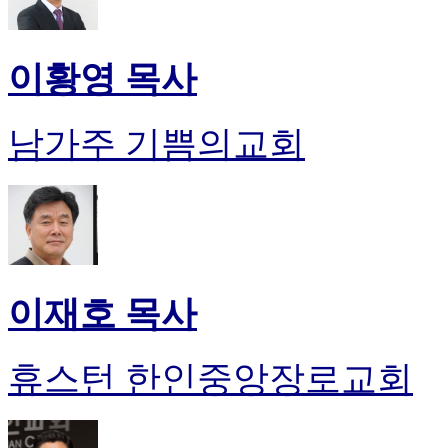
이황영 목사
남가주 기쁨의교회
이재호 목사
휴스턴 한인중앙장로교회