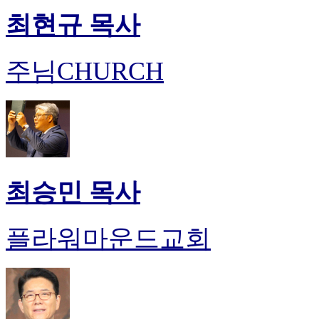
최현규 목사
주님CHURCH
최승민 목사
플라워마운드교회