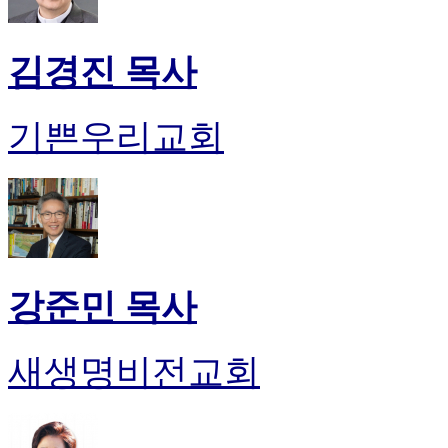
김경진 목사
기쁜우리교회
강준민 목사
새생명비전교회