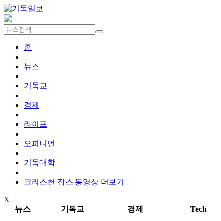
홈
뉴스
기독교
경제
라이프
오피니언
기독대학
크리스천 잡스
동영상
더보기
X
뉴스
기독교
경제
Tech