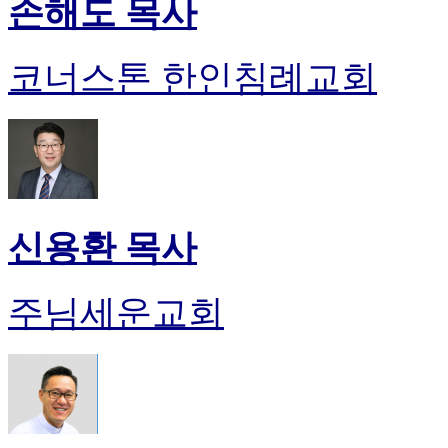
손해도 목사
코너스톤 한인침례교회
신용환 목사
주님세운교회