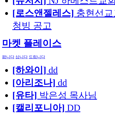
[뉴저지]
NJ 하베스트교회 교육
[로스앤젤레스]
충현선교교회
청빙 공고
마켓 플레이스
팝니다
삽니다
드립니다
[하와이]
dd
[아리조나]
dd
[유타]
박은성 목사님
[캘리포니아]
DD