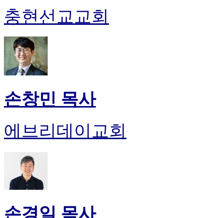
충현선교교회
손창민 목사
에브리데이교회
손경일 목사