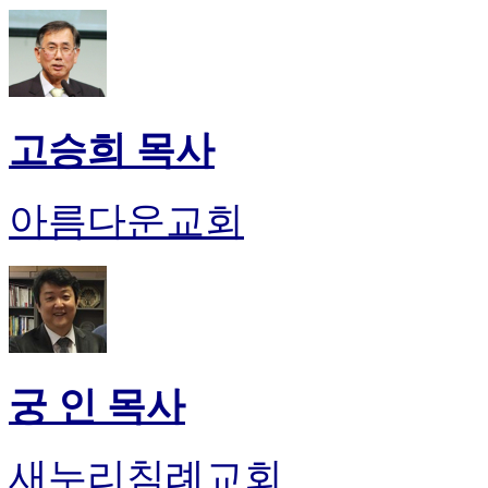
고승희 목사
아름다운교회
궁 인 목사
새누리침례교회