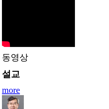
동영상
설교
more