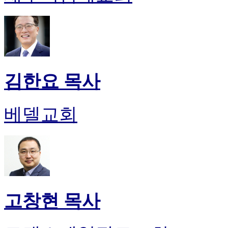
김한요 목사
베델교회
고창현 목사