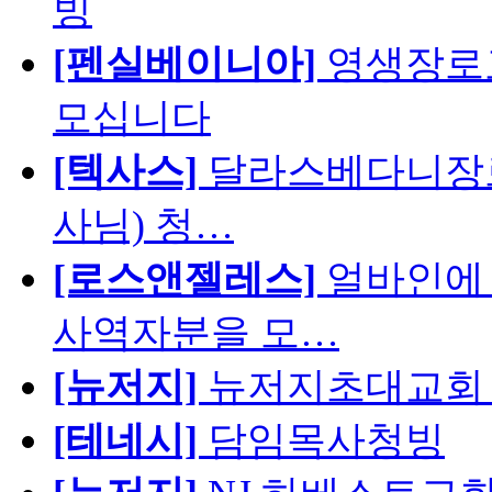
빙
[펜실베이니아]
영생장로
모십니다
[텍사스]
달라스베다니장로
사님) 청…
[로스앤젤레스]
얼바인에 
사역자분을 모…
[뉴저지]
뉴저지초대교회 
[테네시]
담임목사청빙