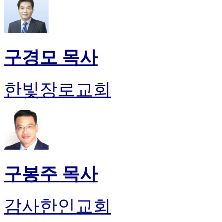
구경모 목사
한빛장로교회
구봉주 목사
감사한인교회