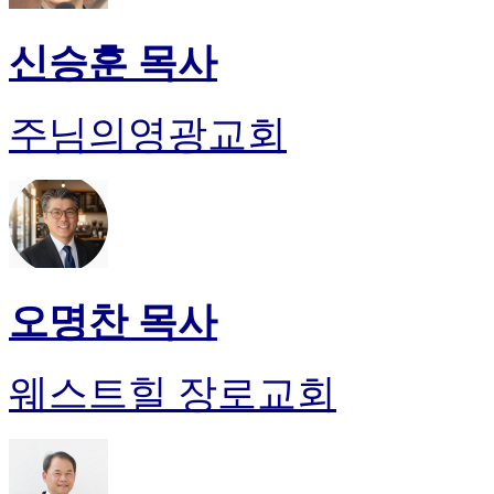
신승훈 목사
주님의영광교회
오명찬 목사
웨스트힐 장로교회