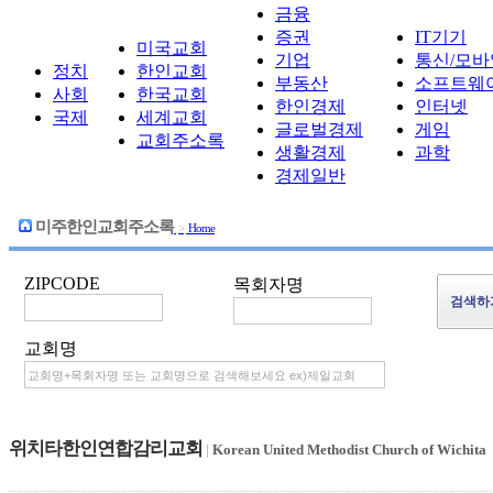
금융
증권
IT기기
미국교회
기업
통신/모바
정치
한인교회
부동산
소프트웨
사회
한국교회
한인경제
인터넷
국제
세계교회
글로벌경제
게임
교회주소록
생활경제
과학
경제일반
미주한인교회주소록
>
Home
ZIPCODE
목회자명
교회명
위치타한인연합감리교회
|
Korean United Methodist Church of Wichita