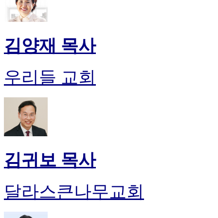
김양재 목사
우리들 교회
김귀보 목사
달라스큰나무교회