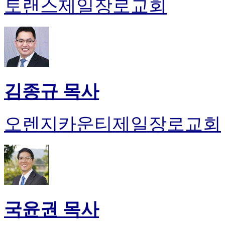
토랜스제일장로교회
김종규 목사
오렌지카운티제일장로교회
국윤권 목사