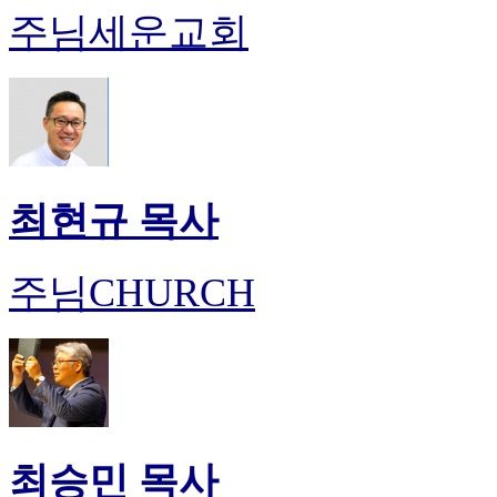
주님세운교회
최현규 목사
주님CHURCH
최승민 목사