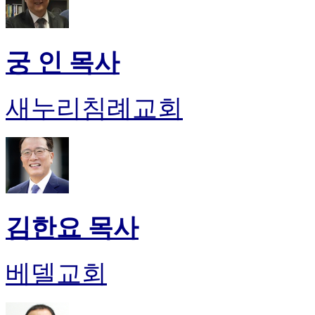
궁 인 목사
새누리침례교회
김한요 목사
베델교회