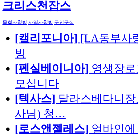
크리스천잡스
목회자청빙
사역자청빙
구인구직
[캘리포니아]
[LA동부사랑의
빙
[펜실베이니아]
영생장로
모십니다
[텍사스]
달라스베다니장로
사님) 청…
[로스앤젤레스]
얼바인에 