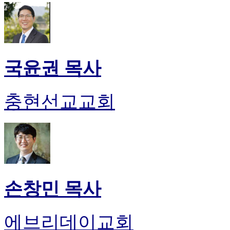
국윤권 목사
충현선교교회
손창민 목사
에브리데이교회