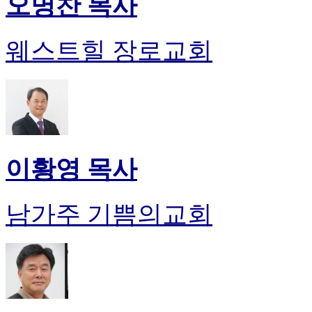
오명찬 목사
웨스트힐 장로교회
이황영 목사
남가주 기쁨의교회