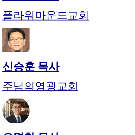
플라워마운드교회
신승훈 목사
주님의영광교회