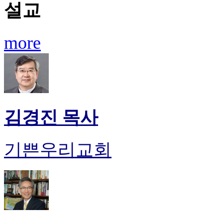
설교
more
김경진 목사
기쁜우리교회