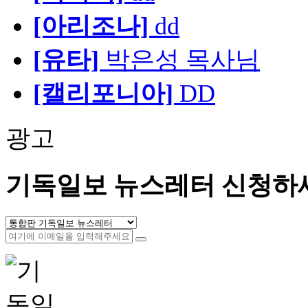
[아리조나]
dd
[유타]
박은성 목사님
[캘리포니아]
DD
광고
기독일보 뉴스레터 신청하