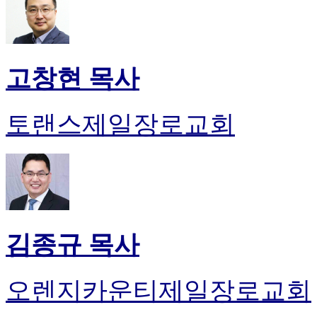
고창현 목사
토랜스제일장로교회
김종규 목사
오렌지카운티제일장로교회