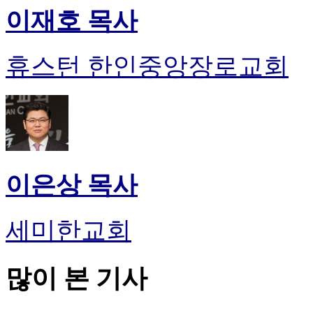
이재호 목사
휴스턴 한인중앙장로교회
이은상 목사
세미한교회
많이 본 기사