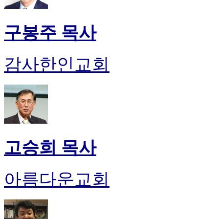
구봉주 목사
감사한인교회
고승희 목사
아름다운교회