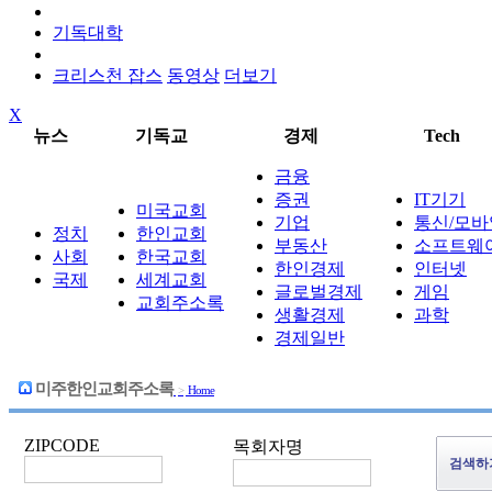
기독대학
크리스천 잡스
동영상
더보기
X
뉴스
기독교
경제
Tech
금융
증권
IT기기
미국교회
기업
통신/모바
정치
한인교회
부동산
소프트웨
사회
한국교회
한인경제
인터넷
국제
세계교회
글로벌경제
게임
교회주소록
생활경제
과학
경제일반
미주한인교회주소록
>
Home
ZIPCODE
목회자명