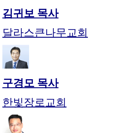
김귀보 목사
달라스큰나무교회
구경모 목사
한빛장로교회