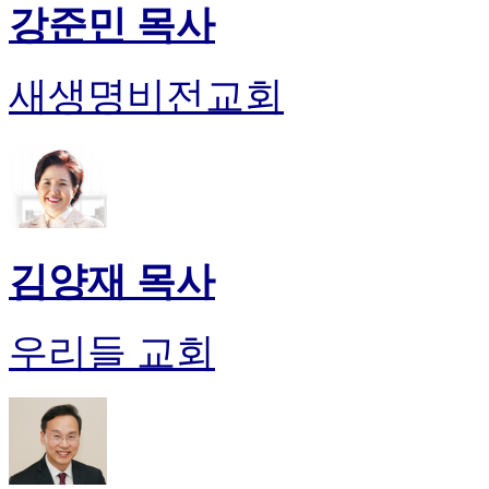
강준민 목사
새생명비전교회
김양재 목사
우리들 교회