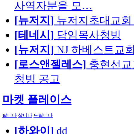
사역자분을 모…
[뉴저지]
뉴저지초대교회 
[테네시]
담임목사청빙
[뉴저지]
NJ 하베스트교회 교육
[로스앤젤레스]
충현선교교회
청빙 공고
마켓 플레이스
팝니다
삽니다
드립니다
[하와이]
dd