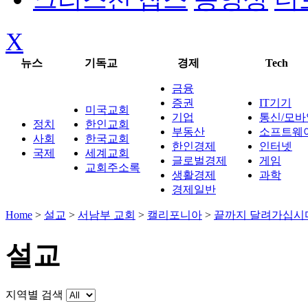
X
뉴스
기독교
경제
Tech
금융
증권
IT기기
미국교회
기업
통신/모바
정치
한인교회
부동산
소프트웨
사회
한국교회
한인경제
인터넷
국제
세계교회
글로벌경제
게임
교회주소록
생활경제
과학
경제일반
Home
>
설교
>
서남부 교회
>
캘리포니아
>
끝까지 달려가십시
설교
지역별 검색