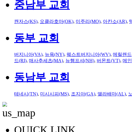
중남부 교회
캔자스(KS)
,
오클라호마(OK)
,
미주리(MO)
,
아칸소(AR)
,
동부 교회
버지니아(VA)
,
뉴욕(NY)
,
웨스트버지니아(WV)
,
메릴랜드(
드(RI)
,
매사추세츠(MA)
,
뉴햄프셔(NH)
,
버몬트(VT)
,
메인
동남부 교회
테네시(TN)
,
미시시피(MS)
,
조지아(GA)
,
앨라배마(AL)
,
QUICK LINK