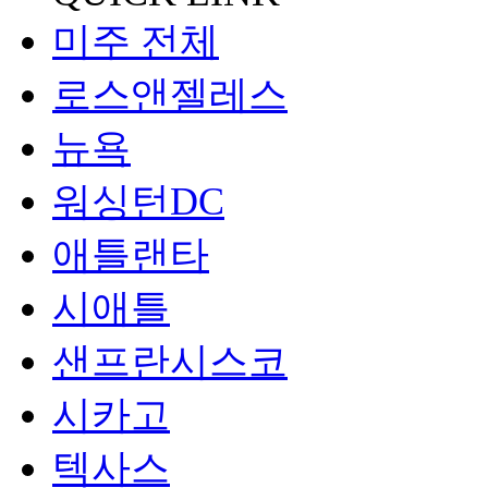
미주 전체
로스앤젤레스
뉴욕
워싱턴DC
애틀랜타
시애틀
샌프란시스코
시카고
텍사스