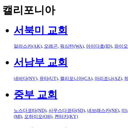
캘리포니아
서북미 교회
알라스카(AK)
,
오레곤
,
워싱턴(WA)
,
아이다호(ID)
,
와이오
서남부 교회
네바다(NV)
,
유타(UT)
,
캘리포니아(CA)
,
아리조나(AZ)
,
하
중부 교회
노스다코타(ND)
,
사우스다코타(SD)
,
네브래스카(NE)
,
미
(MI)
,
오하이오(OH)
,
켄터키(KY)