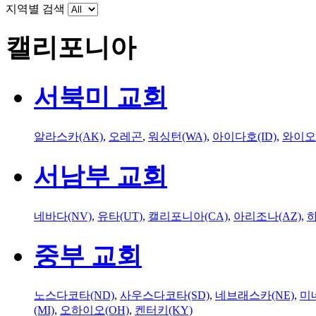
지역별 검색
캘리포니아
서북미 교회
알라스카(AK)
,
오레곤
,
워싱턴(WA)
,
아이다호(ID)
,
와이오
서남부 교회
네바다(NV)
,
유타(UT)
,
캘리포니아(CA)
,
아리조나(AZ)
,
하
중부 교회
노스다코타(ND)
,
사우스다코타(SD)
,
네브래스카(NE)
,
미
(MI)
,
오하이오(OH)
,
켄터키(KY)