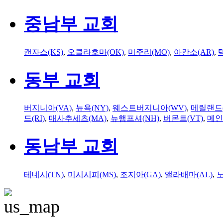
중남부 교회
캔자스(KS)
,
오클라호마(OK)
,
미주리(MO)
,
아칸소(AR)
,
동부 교회
버지니아(VA)
,
뉴욕(NY)
,
웨스트버지니아(WV)
,
메릴랜드(
드(RI)
,
매사추세츠(MA)
,
뉴햄프셔(NH)
,
버몬트(VT)
,
메인
동남부 교회
테네시(TN)
,
미시시피(MS)
,
조지아(GA)
,
앨라배마(AL)
,