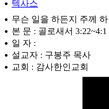
텍사스
무슨 일을 하든지 주께 
본 문 : 골로새서 3:22~4:1
일 자 :
설교자 : 구봉주 목사
교회 : 감사한인교회