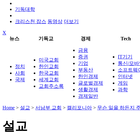
기독대학
크리스천 잡스
동영상
더보기
X
뉴스
기독교
경제
Tech
금융
증권
IT기기
미국교회
기업
통신/모바
정치
한인교회
부동산
소프트웨
사회
한국교회
한인경제
인터넷
국제
세계교회
글로벌경제
게임
교회주소록
생활경제
과학
경제일반
Home
>
설교
>
서남부 교회
>
캘리포니아
>
무슨 일을 하든지 
설교