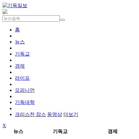
홈
뉴스
기독교
경제
라이프
오피니언
기독대학
크리스천 잡스
동영상
더보기
X
뉴스
기독교
경제