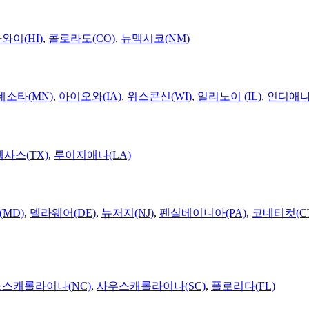
와이(HI)
,
콜로라도(CO)
,
뉴멕시코(NM)
네소타(MN)
,
아이오와(IA)
,
위스콘신(WI)
,
일리노이 (IL)
,
인디애나(
텍사스(TX)
,
루이지애나(LA)
MD)
,
델라웨어(DE)
,
뉴저지(NJ)
,
펜실베이니아(PA)
,
코네티컷(C
노스캐롤라이나(NC)
,
사우스캐롤라이나(SC)
,
플로리다(FL)