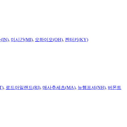
IN)
,
미시간(MI)
,
오하이오(OH)
,
켄터키(KY)
T)
,
로드아일랜드(RI)
,
매사추세츠(MA)
,
뉴햄프셔(NH)
,
버몬트