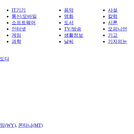
IT기기
음악
사설
통신/모바일
영화
칼럼
소프트웨어
도서
시론
인터넷
TV/방송
오피니언
게임
생활정보
기고
과학
날씨
기자의눈
있도다
밍(WY)
,
몬타나(MT)