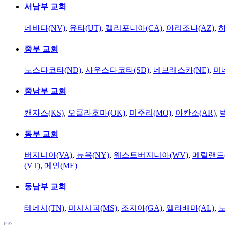
서남부 교회
네바다(NV)
,
유타(UT)
,
캘리포니아(CA)
,
아리조나(AZ)
,
하
중부 교회
노스다코타(ND)
,
사우스다코타(SD)
,
네브래스카(NE)
,
미
중남부 교회
캔자스(KS)
,
오클라호마(OK)
,
미주리(MO)
,
아칸소(AR)
,
동부 교회
버지니아(VA)
,
뉴욕(NY)
,
웨스트버지니아(WV)
,
메릴랜드(
(VT)
,
메인(ME)
동남부 교회
테네시(TN)
,
미시시피(MS)
,
조지아(GA)
,
앨라배마(AL)
,