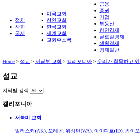
금융
증권
미국교회
기업
정치
한인교회
부동산
사회
한국교회
한인경제
국제
세계교회
글로벌경제
교회주소록
생활경제
경제일반
Home
>
설교
>
서남부 교회
>
캘리포니아
>
우리가 침묵하고 
설교
지역별 검색
캘리포니아
서북미 교회
알라스카(AK)
,
오레곤
,
워싱턴(WA)
,
아이다호(ID)
,
와이오