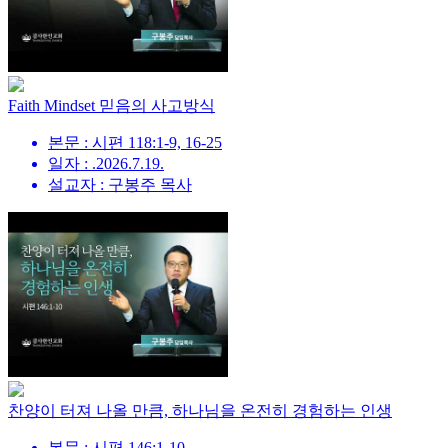
Faith Mindset 믿음의 사고방식
본문 : 시편 118:1-9, 16-25
일자 : .2026.7.19.
설교자 : 구봉주 목사
찬양이 터져 나올 만큼, 하나님을 온전히 경험하는 인생
본문 : 시편 146:1-10