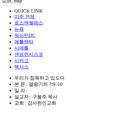
QUICK LINK
미주 전체
로스앤젤레스
뉴욕
워싱턴DC
애틀랜타
시애틀
샌프란시스코
시카고
텍사스
우리가 침묵하고 있도다
본 문 : 열왕기하 7:9~10
일 자 :
설교자 : 구봉주 목사
교회 : 감사한인교회