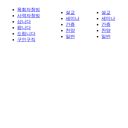
목회자청빙
설교
설교
사역자청빙
세미나
세미나
삽니다
간증
간증
팝니다
찬양
찬양
드립니다
일반
일반
구인구직