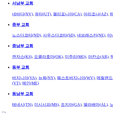
서남부 교회
네바다(NV)
,
유타(UT)
,
캘리포니아(CA)
,
아리조나(AZ)
,
하
중부 교회
노스다코타(ND)
,
사우스다코타(SD)
,
네브래스카(NE)
,
미
중남부 교회
캔자스(KS)
,
오클라호마(OK)
,
미주리(MO)
,
아칸소(AR)
,
동부 교회
버지니아(VA)
,
뉴욕(NY)
,
웨스트버지니아(WV)
,
메릴랜드(
(VT)
,
메인(ME)
동남부 교회
테네시(TN)
,
미시시피(MS)
,
조지아(GA)
,
앨라배마(AL)
,