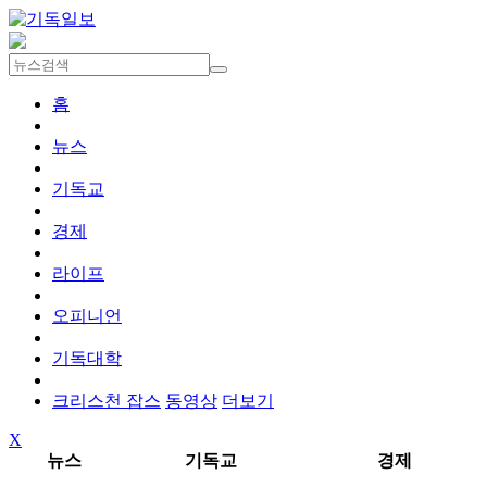
홈
뉴스
기독교
경제
라이프
오피니언
기독대학
크리스천 잡스
동영상
더보기
X
뉴스
기독교
경제