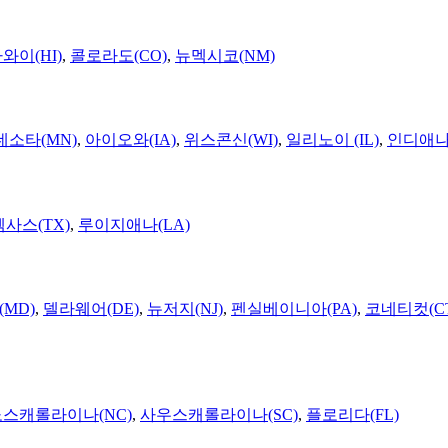
와이(HI)
,
콜로라도(CO)
,
뉴멕시코(NM)
네소타(MN)
,
아이오와(IA)
,
위스콘신(WI)
,
일리노이 (IL)
,
인디애나(
텍사스(TX)
,
루이지애나(LA)
MD)
,
델라웨어(DE)
,
뉴저지(NJ)
,
펜실베이니아(PA)
,
코네티컷(C
노스캐롤라이나(NC)
,
사우스캐롤라이나(SC)
,
플로리다(FL)