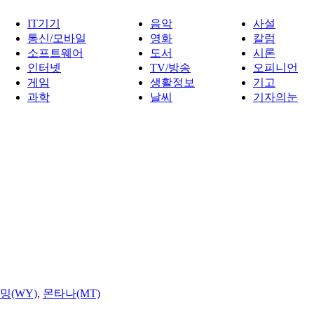
IT기기
음악
사설
통신/모바일
영화
칼럼
소프트웨어
도서
시론
인터넷
TV/방송
오피니언
게임
생활정보
기고
과학
날씨
기자의눈
밍(WY)
,
몬타나(MT)