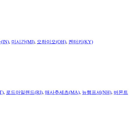
IN)
,
미시간(MI)
,
오하이오(OH)
,
켄터키(KY)
T)
,
로드아일랜드(RI)
,
매사추세츠(MA)
,
뉴햄프셔(NH)
,
버몬트