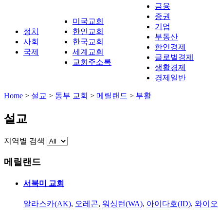
금융
증권
미국교회
기업
정치
한인교회
부동산
사회
한국교회
한인경제
국제
세계교회
글로벌경제
교회주소록
생활경제
경제일반
Home
>
설교
>
동부 교회
>
메릴랜드
>
부활
설교
지역별 검색
메릴랜드
서북미 교회
알라스카(AK)
,
오레곤
,
워싱턴(WA)
,
아이다호(ID)
,
와이오