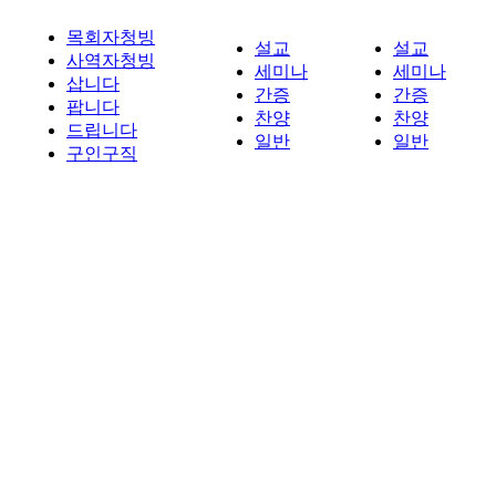
목회자청빙
설교
설교
사역자청빙
세미나
세미나
삽니다
간증
간증
팝니다
찬양
찬양
드립니다
일반
일반
구인구직