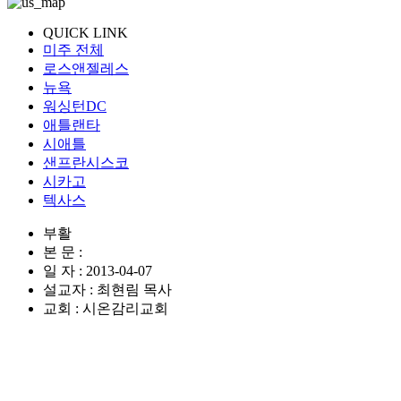
QUICK LINK
미주 전체
로스앤젤레스
뉴욕
워싱턴DC
애틀랜타
시애틀
샌프란시스코
시카고
텍사스
부활
본 문 :
일 자 : 2013-04-07
설교자 : 최현림 목사
교회 : 시온감리교회