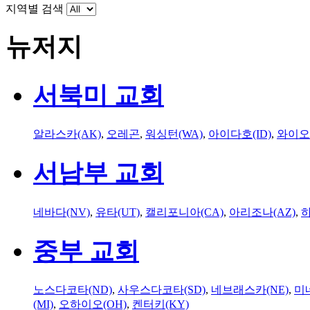
지역별 검색
뉴저지
서북미 교회
알라스카(AK)
,
오레곤
,
워싱턴(WA)
,
아이다호(ID)
,
와이오
서남부 교회
네바다(NV)
,
유타(UT)
,
캘리포니아(CA)
,
아리조나(AZ)
,
하
중부 교회
노스다코타(ND)
,
사우스다코타(SD)
,
네브래스카(NE)
,
미
(MI)
,
오하이오(OH)
,
켄터키(KY)