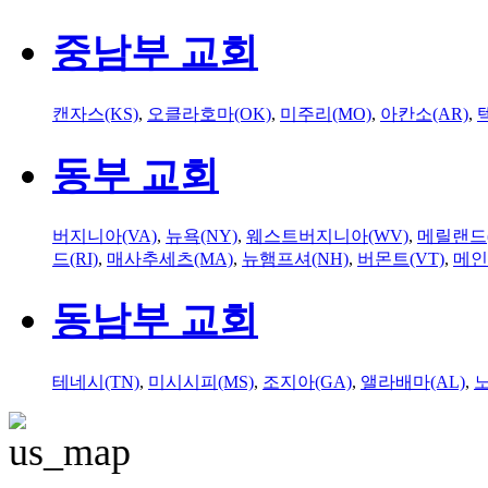
중남부 교회
캔자스(KS)
,
오클라호마(OK)
,
미주리(MO)
,
아칸소(AR)
,
동부 교회
버지니아(VA)
,
뉴욕(NY)
,
웨스트버지니아(WV)
,
메릴랜드(
드(RI)
,
매사추세츠(MA)
,
뉴햄프셔(NH)
,
버몬트(VT)
,
메인
동남부 교회
테네시(TN)
,
미시시피(MS)
,
조지아(GA)
,
앨라배마(AL)
,