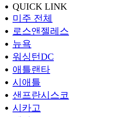
QUICK LINK
미주 전체
로스앤젤레스
뉴욕
워싱턴DC
애틀랜타
시애틀
샌프란시스코
시카고