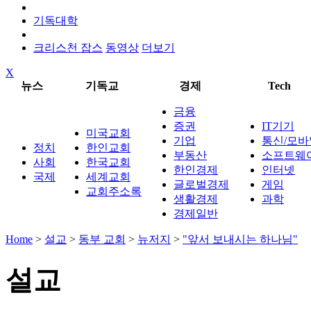
기독대학
크리스천 잡스
동영상
더보기
X
뉴스
기독교
경제
Tech
금융
증권
IT기기
미국교회
기업
통신/모바
정치
한인교회
부동산
소프트웨
사회
한국교회
한인경제
인터넷
국제
세계교회
글로벌경제
게임
교회주소록
생활경제
과학
경제일반
Home
>
설교
>
동부 교회
>
뉴저지
>
"앞서 보내시는 하나님"
설교