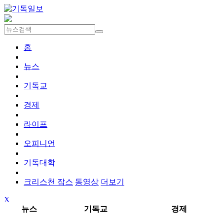
홈
뉴스
기독교
경제
라이프
오피니언
기독대학
크리스천 잡스
동영상
더보기
X
뉴스
기독교
경제