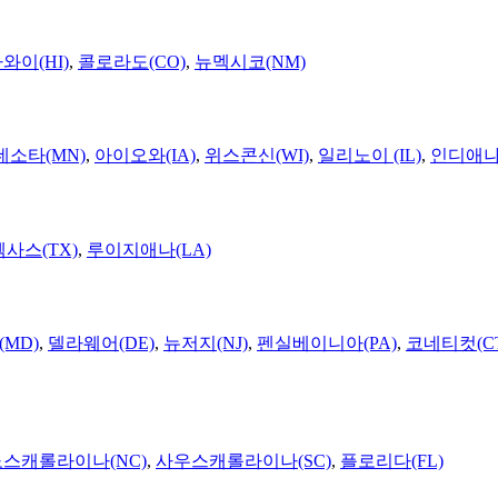
와이(HI)
,
콜로라도(CO)
,
뉴멕시코(NM)
네소타(MN)
,
아이오와(IA)
,
위스콘신(WI)
,
일리노이 (IL)
,
인디애나(
텍사스(TX)
,
루이지애나(LA)
MD)
,
델라웨어(DE)
,
뉴저지(NJ)
,
펜실베이니아(PA)
,
코네티컷(C
노스캐롤라이나(NC)
,
사우스캐롤라이나(SC)
,
플로리다(FL)