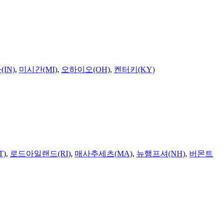
IN)
,
미시간(MI)
,
오하이오(OH)
,
켄터키(KY)
T)
,
로드아일랜드(RI)
,
매사추세츠(MA)
,
뉴햄프셔(NH)
,
버몬트