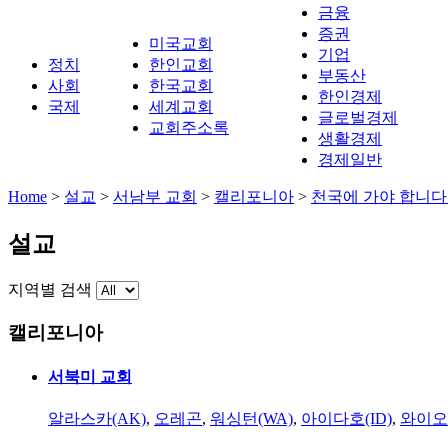
금융
증권
미국교회
기업
정치
한인교회
부동산
사회
한국교회
한인경제
국제
세계교회
글로벌경제
교회주소록
생활경제
경제일반
Home
>
설교
>
서남부 교회
>
캘리포니아
>
천국에 가야 합니다
설교
지역별 검색
캘리포니아
서북미 교회
알라스카(AK)
,
오레곤
,
워싱턴(WA)
,
아이다호(ID)
,
와이오