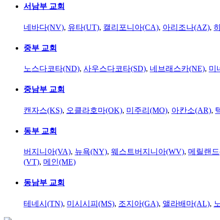
서남부 교회
네바다(NV)
,
유타(UT)
,
캘리포니아(CA)
,
아리조나(AZ)
,
하
중부 교회
노스다코타(ND)
,
사우스다코타(SD)
,
네브래스카(NE)
,
미
중남부 교회
캔자스(KS)
,
오클라호마(OK)
,
미주리(MO)
,
아칸소(AR)
,
동부 교회
버지니아(VA)
,
뉴욕(NY)
,
웨스트버지니아(WV)
,
메릴랜드(
(VT)
,
메인(ME)
동남부 교회
테네시(TN)
,
미시시피(MS)
,
조지아(GA)
,
앨라배마(AL)
,