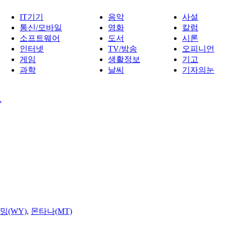
IT기기
음악
사설
통신/모바일
영화
칼럼
소프트웨어
도서
시론
인터넷
TV/방송
오피니언
게임
생활정보
기고
과학
날씨
기자의눈
.
밍(WY)
,
몬타나(MT)