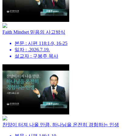
Faith Mindset 믿음의 사고방식
본문 : 시편 118:1-9, 16-25
일자 : .2026.7.19.
설교자 : 구봉주 목사
찬양이 터져 나올 만큼, 하나님을 온전히 경험하는 인생
본문 : 시편 146:1-10