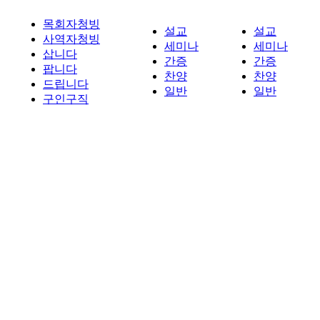
목회자청빙
설교
설교
사역자청빙
세미나
세미나
삽니다
간증
간증
팝니다
찬양
찬양
드립니다
일반
일반
구인구직