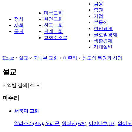
금융
증권
미국교회
기업
정치
한인교회
부동산
사회
한국교회
한인경제
국제
세계교회
글로벌경제
교회주소록
생활경제
경제일반
Home
>
설교
>
중남부 교회
>
미주리
>
성도의 특권과 사명
설교
지역별 검색
미주리
서북미 교회
알라스카(AK)
,
오레곤
,
워싱턴(WA)
,
아이다호(ID)
,
와이오