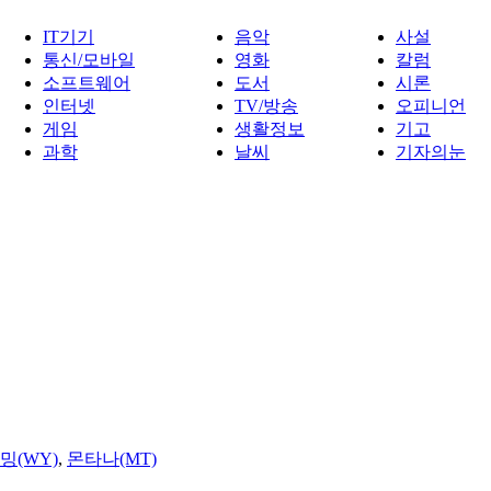
IT기기
음악
사설
통신/모바일
영화
칼럼
소프트웨어
도서
시론
인터넷
TV/방송
오피니언
게임
생활정보
기고
과학
날씨
기자의눈
밍(WY)
,
몬타나(MT)