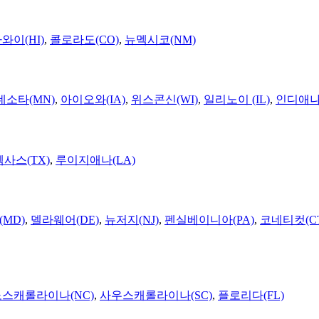
와이(HI)
,
콜로라도(CO)
,
뉴멕시코(NM)
네소타(MN)
,
아이오와(IA)
,
위스콘신(WI)
,
일리노이 (IL)
,
인디애나(
텍사스(TX)
,
루이지애나(LA)
MD)
,
델라웨어(DE)
,
뉴저지(NJ)
,
펜실베이니아(PA)
,
코네티컷(C
노스캐롤라이나(NC)
,
사우스캐롤라이나(SC)
,
플로리다(FL)