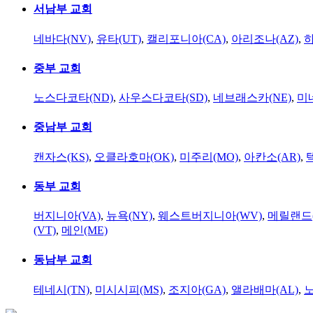
서남부 교회
네바다(NV)
,
유타(UT)
,
캘리포니아(CA)
,
아리조나(AZ)
,
하
중부 교회
노스다코타(ND)
,
사우스다코타(SD)
,
네브래스카(NE)
,
미
중남부 교회
캔자스(KS)
,
오클라호마(OK)
,
미주리(MO)
,
아칸소(AR)
,
동부 교회
버지니아(VA)
,
뉴욕(NY)
,
웨스트버지니아(WV)
,
메릴랜드(
(VT)
,
메인(ME)
동남부 교회
테네시(TN)
,
미시시피(MS)
,
조지아(GA)
,
앨라배마(AL)
,