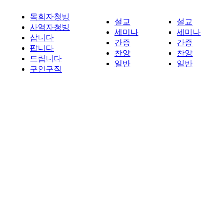
목회자청빙
설교
설교
사역자청빙
세미나
세미나
삽니다
간증
간증
팝니다
찬양
찬양
드립니다
일반
일반
구인구직