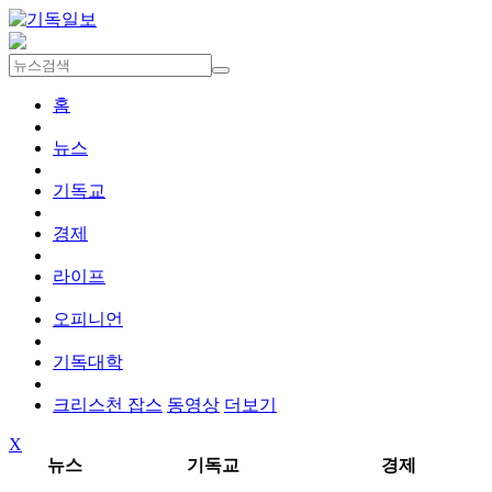
홈
뉴스
기독교
경제
라이프
오피니언
기독대학
크리스천 잡스
동영상
더보기
X
뉴스
기독교
경제