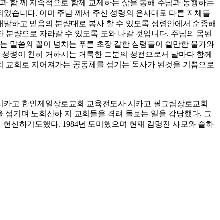
과 함 께 지속적으로 함께 교제하는 삶을 통해 주님과 동행하는
되었습니다. 이미 주님 께서 주신 성령의 은사대로 다른 지체들
 개발하고 믿음의 분량대로 봉사 할 수 있도록 성령안에서 순종해
 분량으로 자라갈 수 있도록 도와 나갈 것입니다. 주님의 몸된
 말씀의 꼴이 넘치는 푸른 초장 갈한 심령들이 쉴만한 물가와
, 성령이 친히 거하시는 거룩한 그분의 성전으로서 날마다 함께
의 교회로 지어져가는 공동체를 섬기는 목사가 된것을 기쁨으로
n (필그림 전도단)총무 시카고 한인제일장로교회 교육전도사 시카고 필그림장로교회
 2년을 섬기며 노회산하 지 교회들을 격려 돌보는 일을 감당했다. 그
 헌신하기도했다. 1984년 도미했으며 현재 김명진 사모와 슬하