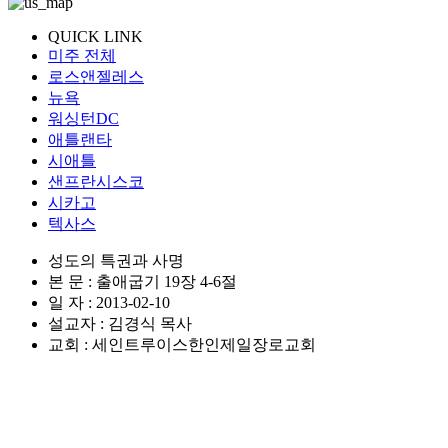
QUICK LINK
미주 전체
로스앤젤레스
뉴욕
워싱턴DC
애틀랜타
시애틀
샌프란시스코
시카고
텍사스
성도의 특권과 사명
본 문 : 출애굽기 19장 4-6절
일 자 : 2013-02-10
설교자 : 김경식 목사
교회 : 세인트루이스한인제일장로교회