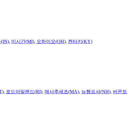
IN)
,
미시간(MI)
,
오하이오(OH)
,
켄터키(KY)
T)
,
로드아일랜드(RI)
,
매사추세츠(MA)
,
뉴햄프셔(NH)
,
버몬트