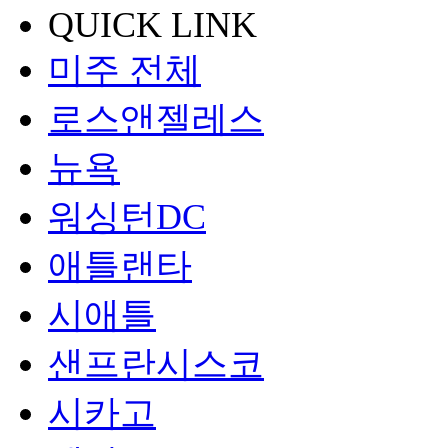
QUICK LINK
미주 전체
로스앤젤레스
뉴욕
워싱턴DC
애틀랜타
시애틀
샌프란시스코
시카고