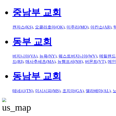
중남부 교회
캔자스(KS)
,
오클라호마(OK)
,
미주리(MO)
,
아칸소(AR)
,
동부 교회
버지니아(VA)
,
뉴욕(NY)
,
웨스트버지니아(WV)
,
메릴랜드(
드(RI)
,
매사추세츠(MA)
,
뉴햄프셔(NH)
,
버몬트(VT)
,
메인
동남부 교회
테네시(TN)
,
미시시피(MS)
,
조지아(GA)
,
앨라배마(AL)
,