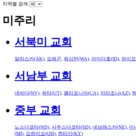
지역별 검색
미주리
서북미 교회
알라스카(AK)
,
오레곤
,
워싱턴(WA)
,
아이다호(ID)
,
와이오
서남부 교회
네바다(NV)
,
유타(UT)
,
캘리포니아(CA)
,
아리조나(AZ)
,
하
중부 교회
노스다코타(ND)
,
사우스다코타(SD)
,
네브래스카(NE)
,
미
(MI)
,
오하이오(OH)
,
켄터키(KY)