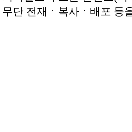
무단 전재ㆍ복사ㆍ배포 등을