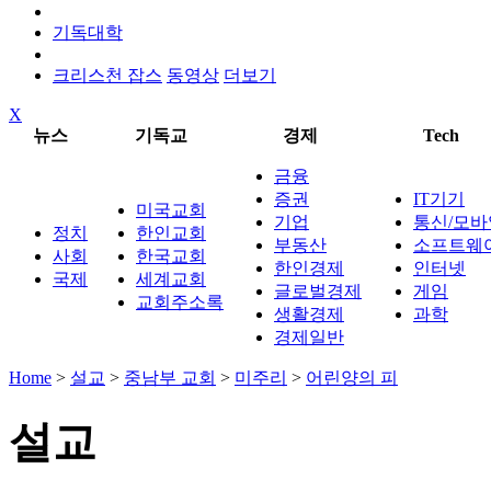
기독대학
크리스천 잡스
동영상
더보기
X
뉴스
기독교
경제
Tech
금융
증권
IT기기
미국교회
기업
통신/모바
정치
한인교회
부동산
소프트웨
사회
한국교회
한인경제
인터넷
국제
세계교회
글로벌경제
게임
교회주소록
생활경제
과학
경제일반
Home
>
설교
>
중남부 교회
>
미주리
>
어린양의 피
설교