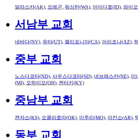
알라스카(AK)
,
오레곤
,
워싱턴(WA)
,
아이다호(ID)
,
와이오
서남부 교회
네바다(NV)
,
유타(UT)
,
캘리포니아(CA)
,
아리조나(AZ)
,
하
중부 교회
노스다코타(ND)
,
사우스다코타(SD)
,
네브래스카(NE)
,
미
(MI)
,
오하이오(OH)
,
켄터키(KY)
중남부 교회
캔자스(KS)
,
오클라호마(OK)
,
미주리(MO)
,
아칸소(AR)
,
동부 교회