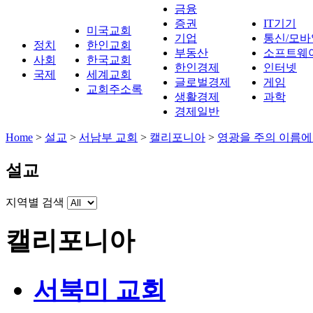
금융
증권
IT기기
미국교회
기업
통신/모바
정치
한인교회
부동산
소프트웨
사회
한국교회
한인경제
인터넷
국제
세계교회
글로벌경제
게임
교회주소록
생활경제
과학
경제일반
Home
>
설교
>
서남부 교회
>
캘리포니아
>
영광을 주의 이름에
설교
지역별 검색
캘리포니아
서북미 교회