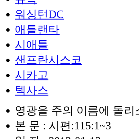
워싱턴DC
애틀랜타
시애틀
샌프란시스코
시카고
텍사스
영광을 주의 이름에 돌리
본 문 : 시편:115:1~3