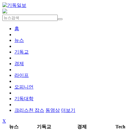
홈
뉴스
기독교
경제
라이프
오피니언
기독대학
크리스천 잡스
동영상
더보기
X
뉴스
기독교
경제
Tech