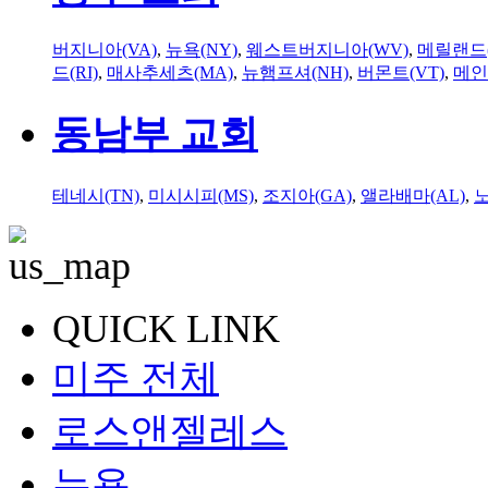
버지니아(VA)
,
뉴욕(NY)
,
웨스트버지니아(WV)
,
메릴랜드(
드(RI)
,
매사추세츠(MA)
,
뉴햄프셔(NH)
,
버몬트(VT)
,
메인
동남부 교회
테네시(TN)
,
미시시피(MS)
,
조지아(GA)
,
앨라배마(AL)
,
QUICK LINK
미주 전체
로스앤젤레스
뉴욕