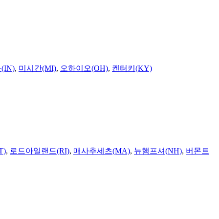
IN)
,
미시간(MI)
,
오하이오(OH)
,
켄터키(KY)
T)
,
로드아일랜드(RI)
,
매사추세츠(MA)
,
뉴햄프셔(NH)
,
버몬트