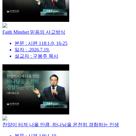
Faith Mindset 믿음의 사고방식
본문 : 시편 118:1-9, 16-25
일자 : .2026.7.19.
설교자 : 구봉주 목사
찬양이 터져 나올 만큼, 하나님을 온전히 경험하는 인생
본문 : 시편 146:1-10