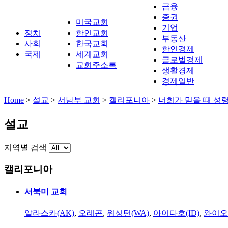
금융
증권
미국교회
기업
정치
한인교회
부동산
사회
한국교회
한인경제
국제
세계교회
글로벌경제
교회주소록
생활경제
경제일반
Home
>
설교
>
서남부 교회
>
캘리포니아
>
너희가 믿을 때 성
설교
지역별 검색
캘리포니아
서북미 교회
알라스카(AK)
,
오레곤
,
워싱턴(WA)
,
아이다호(ID)
,
와이오