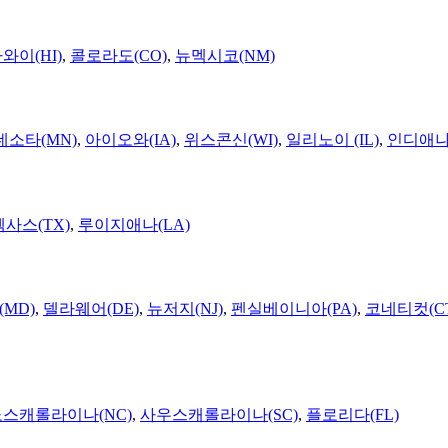
와이(HI)
,
콜로라도(CO)
,
뉴멕시코(NM)
네소타(MN)
,
아이오와(IA)
,
위스콘신(WI)
,
일리노이 (IL)
,
인디애나(
텍사스(TX)
,
루이지애나(LA)
MD)
,
델라웨어(DE)
,
뉴저지(NJ)
,
펜실베이니아(PA)
,
코네티컷(C
노스캐롤라이나(NC)
,
사우스캐롤라이나(SC)
,
플로리다(FL)