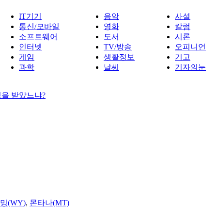
IT기기
음악
사설
통신/모바일
영화
칼럼
소프트웨어
도서
시론
인터넷
TV/방송
오피니언
게임
생활정보
기고
과학
날씨
기자의눈
령을 받았느냐?
밍(WY)
,
몬타나(MT)