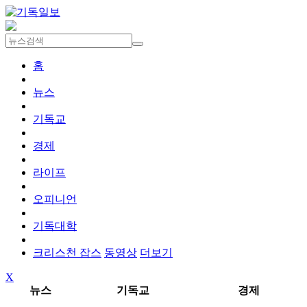
홈
뉴스
기독교
경제
라이프
오피니언
기독대학
크리스천 잡스
동영상
더보기
X
뉴스
기독교
경제