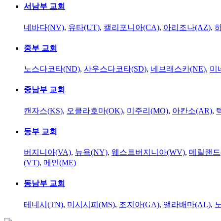
서남부 교회
네바다(NV)
,
유타(UT)
,
캘리포니아(CA)
,
아리조나(AZ)
,
하
중부 교회
노스다코타(ND)
,
사우스다코타(SD)
,
네브래스카(NE)
,
미
중남부 교회
캔자스(KS)
,
오클라호마(OK)
,
미주리(MO)
,
아칸소(AR)
,
동부 교회
버지니아(VA)
,
뉴욕(NY)
,
웨스트버지니아(WV)
,
메릴랜드(
(VT)
,
메인(ME)
동남부 교회
테네시(TN)
,
미시시피(MS)
,
조지아(GA)
,
앨라배마(AL)
,