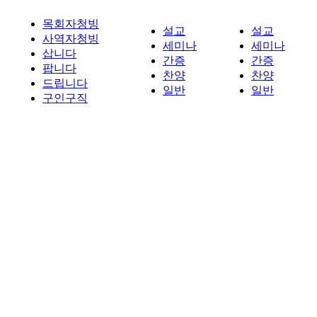
목회자청빙
설교
설교
사역자청빙
세미나
세미나
삽니다
간증
간증
팝니다
찬양
찬양
드립니다
일반
일반
구인구직