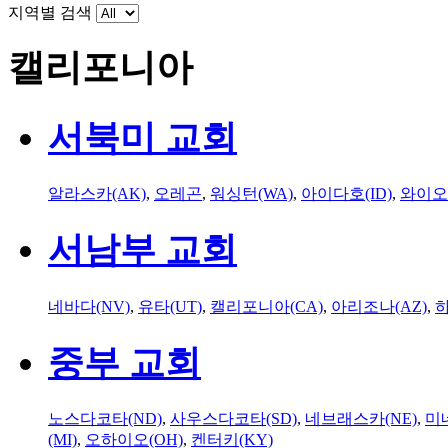
지역별 검색
캘리포니아
서북미 교회
알라스카(AK)
,
오레곤
,
워싱턴(WA)
,
아이다호(ID)
,
와이오
서남부 교회
네바다(NV)
,
유타(UT)
,
캘리포니아(CA)
,
아리조나(AZ)
,
하
중부 교회
노스다코타(ND)
,
사우스다코타(SD)
,
네브래스카(NE)
,
미
(MI)
,
오하이오(OH)
,
켄터키(KY)