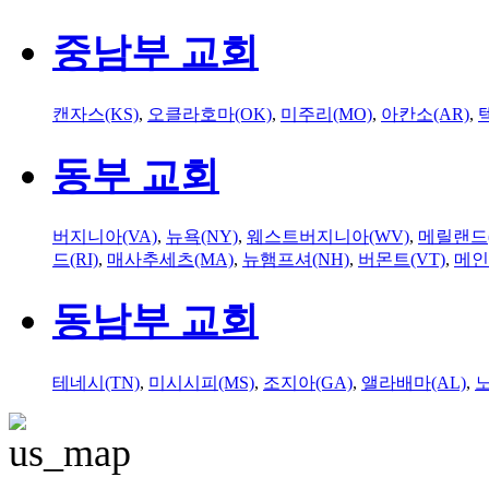
중남부 교회
캔자스(KS)
,
오클라호마(OK)
,
미주리(MO)
,
아칸소(AR)
,
동부 교회
버지니아(VA)
,
뉴욕(NY)
,
웨스트버지니아(WV)
,
메릴랜드(
드(RI)
,
매사추세츠(MA)
,
뉴햄프셔(NH)
,
버몬트(VT)
,
메인
동남부 교회
테네시(TN)
,
미시시피(MS)
,
조지아(GA)
,
앨라배마(AL)
,