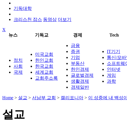
기독대학
크리스천 잡스
동영상
더보기
X
뉴스
기독교
경제
Tech
금융
증권
IT기기
미국교회
기업
통신/모바
정치
한인교회
부동산
소프트웨
사회
한국교회
한인경제
인터넷
국제
세계교회
글로벌경제
게임
교회주소록
생활경제
과학
경제일반
Home
>
설교
>
서남부 교회
>
캘리포니아
>
이 성중에 내 백성
설교