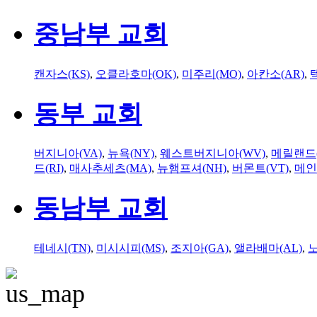
중남부 교회
캔자스(KS)
,
오클라호마(OK)
,
미주리(MO)
,
아칸소(AR)
,
동부 교회
버지니아(VA)
,
뉴욕(NY)
,
웨스트버지니아(WV)
,
메릴랜드(
드(RI)
,
매사추세츠(MA)
,
뉴햄프셔(NH)
,
버몬트(VT)
,
메인
동남부 교회
테네시(TN)
,
미시시피(MS)
,
조지아(GA)
,
앨라배마(AL)
,