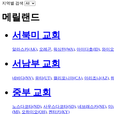
지역별 검색
메릴랜드
서북미 교회
알라스카(AK)
,
오레곤
,
워싱턴(WA)
,
아이다호(ID)
,
와이오
서남부 교회
네바다(NV)
,
유타(UT)
,
캘리포니아(CA)
,
아리조나(AZ)
,
하
중부 교회
노스다코타(ND)
,
사우스다코타(SD)
,
네브래스카(NE)
,
미
(MI)
,
오하이오(OH)
,
켄터키(KY)