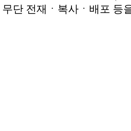
무단 전재ㆍ복사ㆍ배포 등을