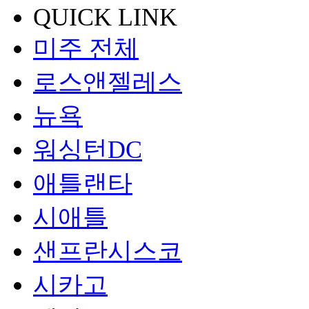
QUICK LINK
미주 전체
로스앤젤레스
뉴욕
워싱턴DC
애틀랜타
시애틀
샌프란시스코
시카고