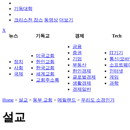
기독대학
크리스천 잡스
동영상
더보기
X
뉴스
기독교
경제
Tech
금융
증권
IT기기
미국교회
기업
통신/모바
정치
한인교회
부동산
소프트웨
사회
한국교회
한인경제
인터넷
국제
세계교회
글로벌경제
게임
교회주소록
생활경제
과학
경제일반
Home
>
설교
>
동부 교회
>
메릴랜드
>
우리도 소경인가
설교