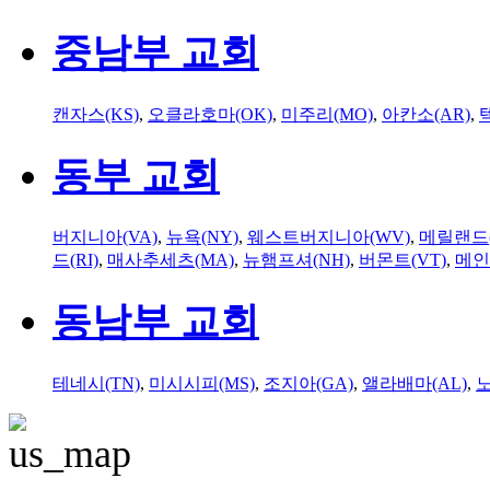
중남부 교회
캔자스(KS)
,
오클라호마(OK)
,
미주리(MO)
,
아칸소(AR)
,
동부 교회
버지니아(VA)
,
뉴욕(NY)
,
웨스트버지니아(WV)
,
메릴랜드(
드(RI)
,
매사추세츠(MA)
,
뉴햄프셔(NH)
,
버몬트(VT)
,
메인
동남부 교회
테네시(TN)
,
미시시피(MS)
,
조지아(GA)
,
앨라배마(AL)
,