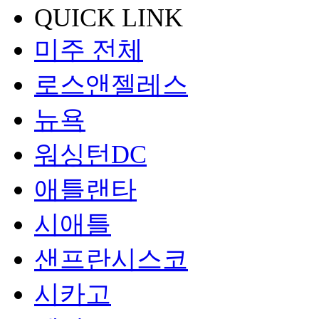
QUICK LINK
미주 전체
로스앤젤레스
뉴욕
워싱턴DC
애틀랜타
시애틀
샌프란시스코
시카고