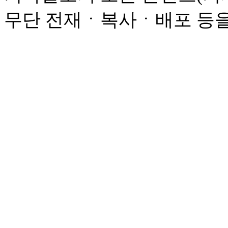
무단 전재ㆍ복사ㆍ배포 등을