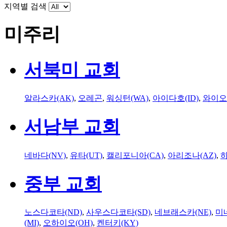
지역별 검색
미주리
서북미 교회
알라스카(AK)
,
오레곤
,
워싱턴(WA)
,
아이다호(ID)
,
와이오
서남부 교회
네바다(NV)
,
유타(UT)
,
캘리포니아(CA)
,
아리조나(AZ)
,
하
중부 교회
노스다코타(ND)
,
사우스다코타(SD)
,
네브래스카(NE)
,
미
(MI)
,
오하이오(OH)
,
켄터키(KY)