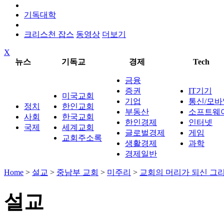
기독대학
크리스천 잡스
동영상
더보기
X
뉴스
기독교
경제
Tech
금융
증권
IT기기
미국교회
기업
통신/모바
정치
한인교회
부동산
소프트웨
사회
한국교회
한인경제
인터넷
국제
세계교회
글로벌경제
게임
교회주소록
생활경제
과학
경제일반
Home
>
설교
>
중남부 교회
>
미주리
>
교회의 머리가 되신 그
설교