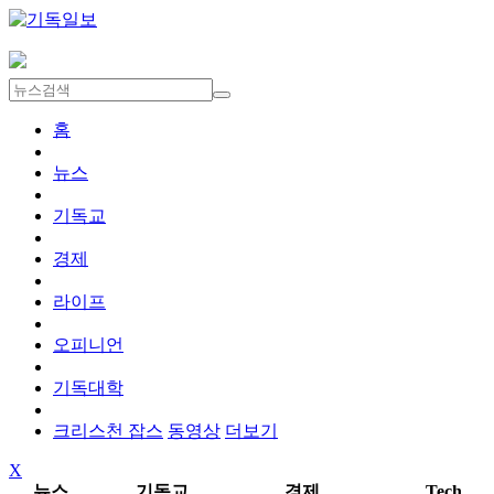
홈
뉴스
기독교
경제
라이프
오피니언
기독대학
크리스천 잡스
동영상
더보기
X
뉴스
기독교
경제
Tech