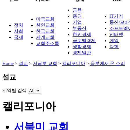
금융
증권
IT기기
미국교회
기업
통신/모바
정치
한인교회
부동산
소프트웨
사회
한국교회
한인경제
인터넷
국제
세계교회
글로벌경제
게임
교회주소록
생활경제
과학
경제일반
Home
>
설교
>
서남부 교회
>
캘리포니아
>
음부에서 온 소리
설교
지역별 검색
캘리포니아
서북미 교회