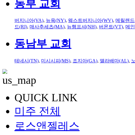
동부 교회
버지니아(VA)
,
뉴욕(NY)
,
웨스트버지니아(WV)
,
메릴랜드(
드(RI)
,
매사추세츠(MA)
,
뉴햄프셔(NH)
,
버몬트(VT)
,
메인
동남부 교회
테네시(TN)
,
미시시피(MS)
,
조지아(GA)
,
앨라배마(AL)
,
QUICK LINK
미주 전체
로스앤젤레스