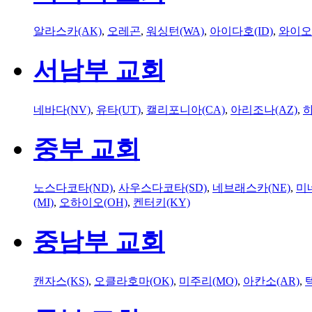
알라스카(AK)
,
오레곤
,
워싱턴(WA)
,
아이다호(ID)
,
와이오
서남부 교회
네바다(NV)
,
유타(UT)
,
캘리포니아(CA)
,
아리조나(AZ)
,
하
중부 교회
노스다코타(ND)
,
사우스다코타(SD)
,
네브래스카(NE)
,
미
(MI)
,
오하이오(OH)
,
켄터키(KY)
중남부 교회
캔자스(KS)
,
오클라호마(OK)
,
미주리(MO)
,
아칸소(AR)
,