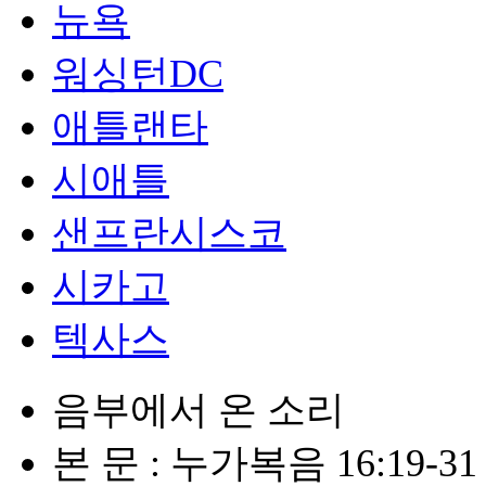
뉴욕
워싱턴DC
애틀랜타
시애틀
샌프란시스코
시카고
텍사스
음부에서 온 소리
본 문 : 누가복음 16:19-31