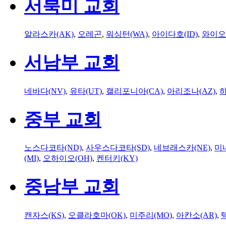
서북미 교회
알라스카(AK)
,
오레곤
,
워싱턴(WA)
,
아이다호(ID)
,
와이오
서남부 교회
네바다(NV)
,
유타(UT)
,
캘리포니아(CA)
,
아리조나(AZ)
,
하
중부 교회
노스다코타(ND)
,
사우스다코타(SD)
,
네브래스카(NE)
,
미
(MI)
,
오하이오(OH)
,
켄터키(KY)
중남부 교회
캔자스(KS)
,
오클라호마(OK)
,
미주리(MO)
,
아칸소(AR)
,