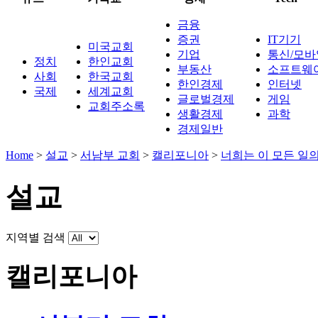
금융
증권
IT기기
미국교회
기업
통신/모바
정치
한인교회
부동산
소프트웨
사회
한국교회
한인경제
인터넷
국제
세계교회
글로벌경제
게임
교회주소록
생활경제
과학
경제일반
Home
>
설교
>
서남부 교회
>
캘리포니아
>
너희는 이 모든 일
설교
지역별 검색
캘리포니아