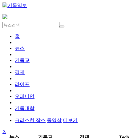
홈
뉴스
기독교
경제
라이프
오피니언
기독대학
크리스천 잡스
동영상
더보기
X
뉴스
기독교
경제
Tech