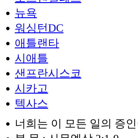
뉴욕
워싱턴DC
애틀랜타
시애틀
샌프란시스코
시카고
텍사스
너희는 이 모든 일의 증