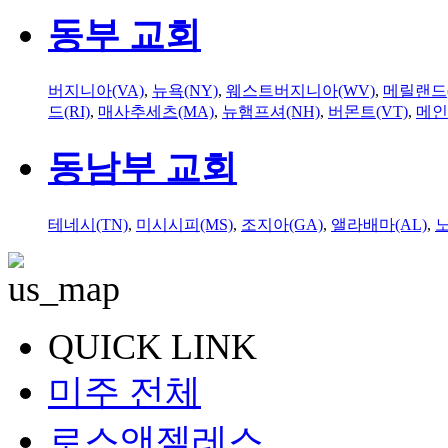
동부 교회
버지니아(VA)
,
뉴욕(NY)
,
웨스트버지니아(WV)
,
메릴랜드(
드(RI)
,
매사추세츠(MA)
,
뉴햄프셔(NH)
,
버몬트(VT)
,
메인
동남부 교회
테네시(TN)
,
미시시피(MS)
,
조지아(GA)
,
앨라배마(AL)
,
QUICK LINK
미주 전체
로스앤젤레스