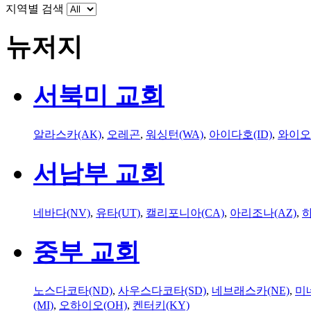
지역별 검색
뉴저지
서북미 교회
알라스카(AK)
,
오레곤
,
워싱턴(WA)
,
아이다호(ID)
,
와이오
서남부 교회
네바다(NV)
,
유타(UT)
,
캘리포니아(CA)
,
아리조나(AZ)
,
하
중부 교회
노스다코타(ND)
,
사우스다코타(SD)
,
네브래스카(NE)
,
미
(MI)
,
오하이오(OH)
,
켄터키(KY)