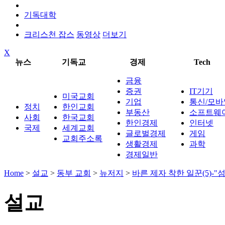
기독대학
크리스천 잡스
동영상
더보기
X
뉴스
기독교
경제
Tech
금융
증권
IT기기
미국교회
기업
통신/모바
정치
한인교회
부동산
소프트웨
사회
한국교회
한인경제
인터넷
국제
세계교회
글로벌경제
게임
교회주소록
생활경제
과학
경제일반
Home
>
설교
>
동부 교회
>
뉴저지
>
바른 제자 착한 일꾼(5)-"
설교