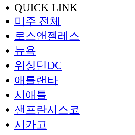
QUICK LINK
미주 전체
로스앤젤레스
뉴욕
워싱턴DC
애틀랜타
시애틀
샌프란시스코
시카고