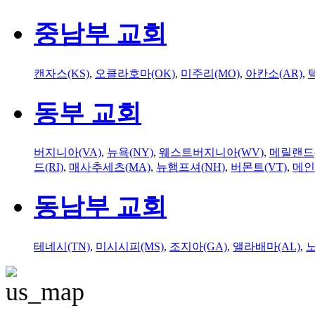
중남부 교회
캔자스(KS)
,
오클라호마(OK)
,
미주리(MO)
,
아칸소(AR)
,
동부 교회
버지니아(VA)
,
뉴욕(NY)
,
웨스트버지니아(WV)
,
메릴랜드(
드(RI)
,
매사추세츠(MA)
,
뉴햄프셔(NH)
,
버몬트(VT)
,
메인
동남부 교회
테네시(TN)
,
미시시피(MS)
,
조지아(GA)
,
앨라배마(AL)
,