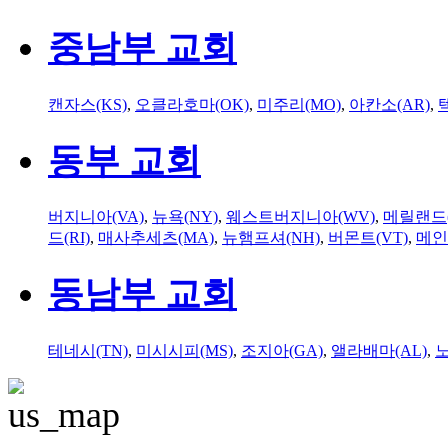
중남부 교회
캔자스(KS)
,
오클라호마(OK)
,
미주리(MO)
,
아칸소(AR)
,
동부 교회
버지니아(VA)
,
뉴욕(NY)
,
웨스트버지니아(WV)
,
메릴랜드(
드(RI)
,
매사추세츠(MA)
,
뉴햄프셔(NH)
,
버몬트(VT)
,
메인
동남부 교회
테네시(TN)
,
미시시피(MS)
,
조지아(GA)
,
앨라배마(AL)
,