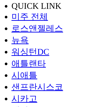
QUICK LINK
미주 전체
로스앤젤레스
뉴욕
워싱턴DC
애틀랜타
시애틀
샌프란시스코
시카고