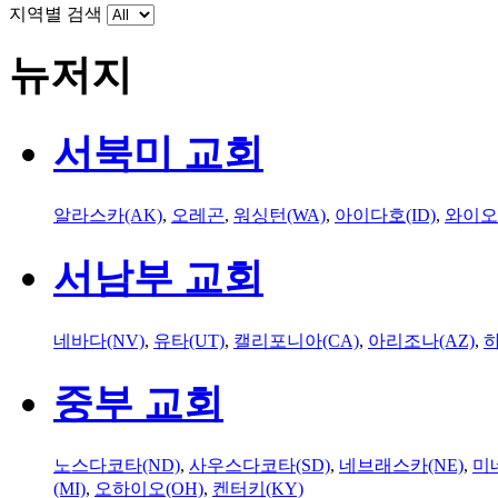
지역별 검색
뉴저지
서북미 교회
알라스카(AK)
,
오레곤
,
워싱턴(WA)
,
아이다호(ID)
,
와이오
서남부 교회
네바다(NV)
,
유타(UT)
,
캘리포니아(CA)
,
아리조나(AZ)
,
하
중부 교회
노스다코타(ND)
,
사우스다코타(SD)
,
네브래스카(NE)
,
미
(MI)
,
오하이오(OH)
,
켄터키(KY)