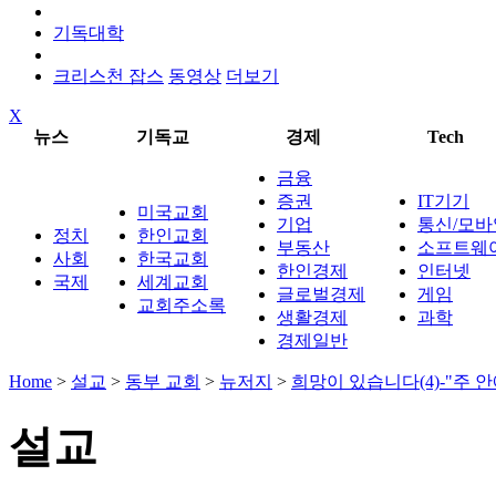
기독대학
크리스천 잡스
동영상
더보기
X
뉴스
기독교
경제
Tech
금융
증권
IT기기
미국교회
기업
통신/모바
정치
한인교회
부동산
소프트웨
사회
한국교회
한인경제
인터넷
국제
세계교회
글로벌경제
게임
교회주소록
생활경제
과학
경제일반
Home
>
설교
>
동부 교회
>
뉴저지
>
희망이 있습니다(4)-"주
설교