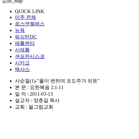
QUICK LINK
미주 전체
로스앤젤레스
뉴욕
워싱턴DC
애틀랜타
시애틀
샌프란시스코
시카고
텍사스
사순절(1)-"물이 변하여 포도주가 되듯"
본 문 : 요한복음 2:1-11
일 자 : 2011-03-13
설교자 : 양춘길 목사
교회 : 필그림교회