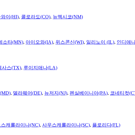
와이(HI)
,
콜로라도(CO)
,
뉴멕시코(NM)
네소타(MN)
,
아이오와(IA)
,
위스콘신(WI)
,
일리노이 (IL)
,
인디애나(
텍사스(TX)
,
루이지애나(LA)
MD)
,
델라웨어(DE)
,
뉴저지(NJ)
,
펜실베이니아(PA)
,
코네티컷(C
노스캐롤라이나(NC)
,
사우스캐롤라이나(SC)
,
플로리다(FL)