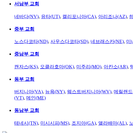
서남부 교회
네바다(NV)
,
유타(UT)
,
캘리포니아(CA)
,
아리조나(AZ)
,
하
중부 교회
노스다코타(ND)
,
사우스다코타(SD)
,
네브래스카(NE)
,
미
중남부 교회
캔자스(KS)
,
오클라호마(OK)
,
미주리(MO)
,
아칸소(AR)
,
동부 교회
버지니아(VA)
,
뉴욕(NY)
,
웨스트버지니아(WV)
,
메릴랜드(
(VT)
,
메인(ME)
동남부 교회
테네시(TN)
,
미시시피(MS)
,
조지아(GA)
,
앨라배마(AL)
,