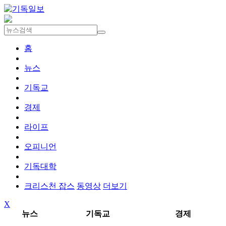
홈
뉴스
기독교
경제
라이프
오피니언
기독대학
크리스천 잡스
동영상
더보기
X
뉴스
기독교
경제