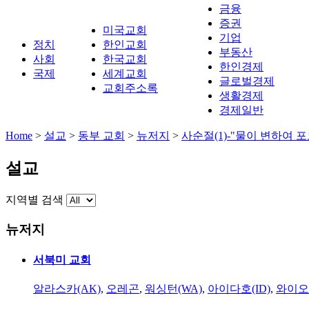
금융
증권
미국교회
기업
정치
한인교회
부동산
사회
한국교회
한인경제
국제
세계교회
글로벌경제
교회주소록
생활경제
경제일반
Home
>
설교
>
동부 교회
>
뉴저지
>
사순절(1)-"물이 변하여 
설교
지역별 검색
뉴저지
서북미 교회
알라스카(AK)
,
오레곤
,
워싱턴(WA)
,
아이다호(ID)
,
와이오