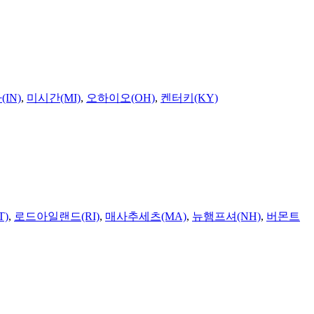
IN)
,
미시간(MI)
,
오하이오(OH)
,
켄터키(KY)
T)
,
로드아일랜드(RI)
,
매사추세츠(MA)
,
뉴햄프셔(NH)
,
버몬트