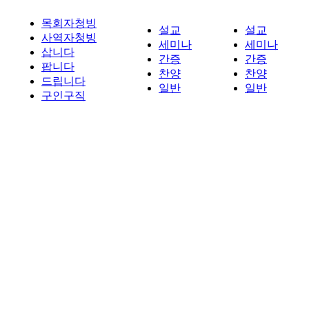
목회자청빙
설교
설교
사역자청빙
세미나
세미나
삽니다
간증
간증
팝니다
찬양
찬양
드립니다
일반
일반
구인구직