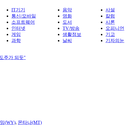
IT기기
음악
사설
통신/모바일
영화
칼럼
소프트웨어
도서
시론
인터넷
TV/방송
오피니언
게임
생활정보
기고
과학
날씨
기자의눈
포도주가 되듯"
밍(WY)
,
몬타나(MT)