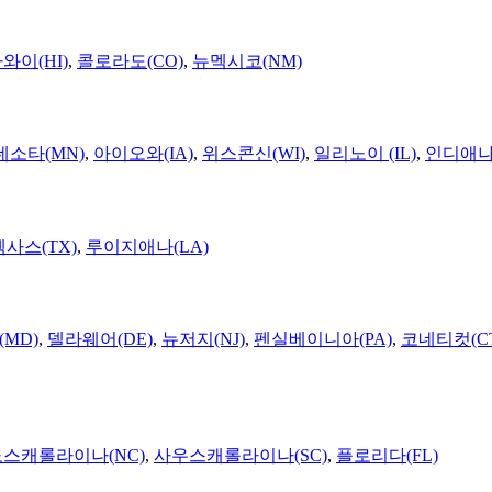
와이(HI)
,
콜로라도(CO)
,
뉴멕시코(NM)
네소타(MN)
,
아이오와(IA)
,
위스콘신(WI)
,
일리노이 (IL)
,
인디애나(
텍사스(TX)
,
루이지애나(LA)
MD)
,
델라웨어(DE)
,
뉴저지(NJ)
,
펜실베이니아(PA)
,
코네티컷(C
노스캐롤라이나(NC)
,
사우스캐롤라이나(SC)
,
플로리다(FL)