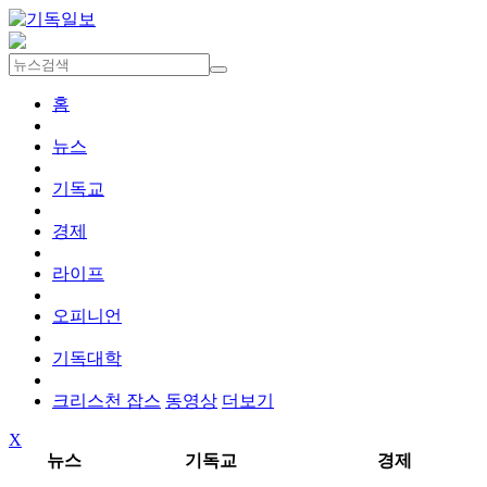
홈
뉴스
기독교
경제
라이프
오피니언
기독대학
크리스천 잡스
동영상
더보기
X
뉴스
기독교
경제