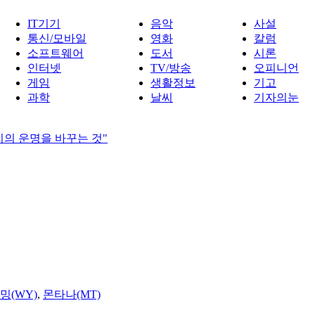
IT기기
음악
사설
통신/모바일
영화
칼럼
소프트웨어
도서
시론
인터넷
TV/방송
오피니언
게임
생활정보
기고
과학
날씨
기자의눈
리의 운명을 바꾸는 것"
밍(WY)
,
몬타나(MT)