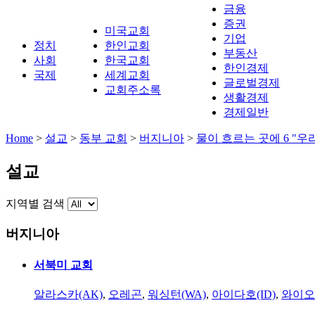
금융
증권
미국교회
기업
정치
한인교회
부동산
사회
한국교회
한인경제
국제
세계교회
글로벌경제
교회주소록
생활경제
경제일반
Home
>
설교
>
동부 교회
>
버지니아
>
물이 흐르는 곳에 6 "우
설교
지역별 검색
버지니아
서북미 교회
알라스카(AK)
,
오레곤
,
워싱턴(WA)
,
아이다호(ID)
,
와이오