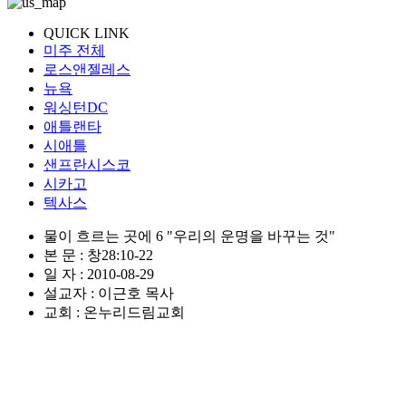
QUICK LINK
미주 전체
로스앤젤레스
뉴욕
워싱턴DC
애틀랜타
시애틀
샌프란시스코
시카고
텍사스
물이 흐르는 곳에 6 "우리의 운명을 바꾸는 것"
본 문 : 창28:10-22
일 자 : 2010-08-29
설교자 : 이근호 목사
교회 : 온누리드림교회