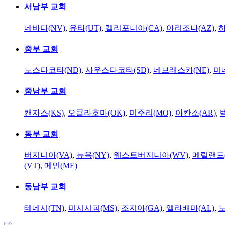
서남부 교회
네바다(NV)
,
유타(UT)
,
캘리포니아(CA)
,
아리조나(AZ)
,
하
중부 교회
노스다코타(ND)
,
사우스다코타(SD)
,
네브래스카(NE)
,
미
중남부 교회
캔자스(KS)
,
오클라호마(OK)
,
미주리(MO)
,
아칸소(AR)
,
동부 교회
버지니아(VA)
,
뉴욕(NY)
,
웨스트버지니아(WV)
,
메릴랜드(
(VT)
,
메인(ME)
동남부 교회
테네시(TN)
,
미시시피(MS)
,
조지아(GA)
,
앨라배마(AL)
,