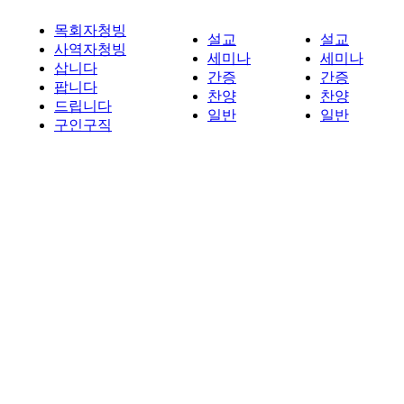
목회자청빙
설교
설교
사역자청빙
세미나
세미나
삽니다
간증
간증
팝니다
찬양
찬양
드립니다
일반
일반
구인구직