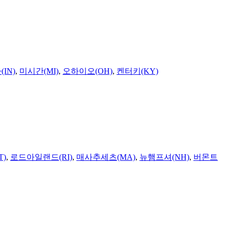
IN)
,
미시간(MI)
,
오하이오(OH)
,
켄터키(KY)
T)
,
로드아일랜드(RI)
,
매사추세츠(MA)
,
뉴햄프셔(NH)
,
버몬트