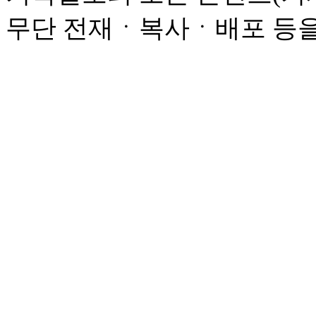
무단 전재ㆍ복사ㆍ배포 등을