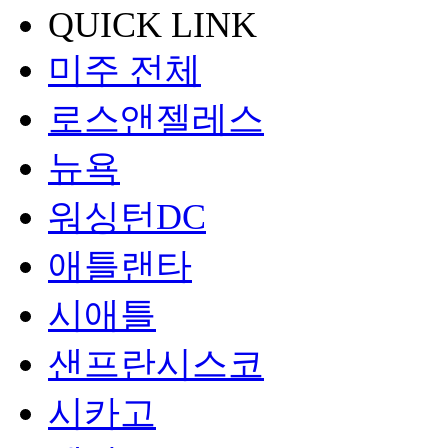
QUICK LINK
미주 전체
로스앤젤레스
뉴욕
워싱턴DC
애틀랜타
시애틀
샌프란시스코
시카고