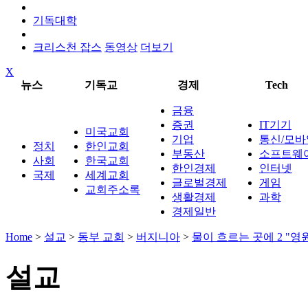
기독대학
크리스천 잡스
동영상
더보기
X
뉴스
기독교
경제
Tech
금융
증권
IT기기
미국교회
기업
통신/모바
정치
한인교회
부동산
소프트웨
사회
한국교회
한인경제
인터넷
국제
세계교회
글로벌경제
게임
교회주소록
생활경제
과학
경제일반
Home
>
설교
>
동부 교회
>
버지니아
>
물이 흐르는 곳에 2 "
설교