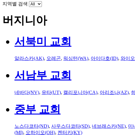
지역별 검색
버지니아
서북미 교회
알라스카(AK)
,
오레곤
,
워싱턴(WA)
,
아이다호(ID)
,
와이오
서남부 교회
네바다(NV)
,
유타(UT)
,
캘리포니아(CA)
,
아리조나(AZ)
,
하
중부 교회
노스다코타(ND)
,
사우스다코타(SD)
,
네브래스카(NE)
,
미
(MI)
,
오하이오(OH)
,
켄터키(KY)