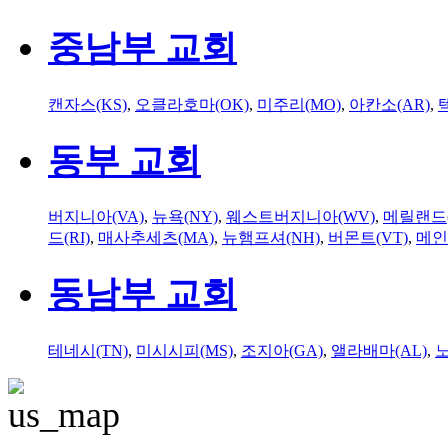
중남부 교회
캔자스(KS)
,
오클라호마(OK)
,
미주리(MO)
,
아칸소(AR)
,
동부 교회
버지니아(VA)
,
뉴욕(NY)
,
웨스트버지니아(WV)
,
메릴랜드(
드(RI)
,
매사추세츠(MA)
,
뉴햄프셔(NH)
,
버몬트(VT)
,
메인
동남부 교회
테네시(TN)
,
미시시피(MS)
,
조지아(GA)
,
앨라배마(AL)
,