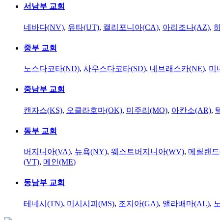
서남부 교회
네바다(NV)
,
유타(UT)
,
캘리포니아(CA)
,
아리조나(AZ)
,
하
중부 교회
노스다코타(ND)
,
사우스다코타(SD)
,
네브래스카(NE)
,
미
중남부 교회
캔자스(KS)
,
오클라호마(OK)
,
미주리(MO)
,
아칸소(AR)
,
동부 교회
버지니아(VA)
,
뉴욕(NY)
,
웨스트버지니아(WV)
,
메릴랜드(
(VT)
,
메인(ME)
동남부 교회
테네시(TN)
,
미시시피(MS)
,
조지아(GA)
,
앨라배마(AL)
,