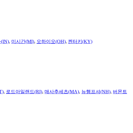
IN)
,
미시간(MI)
,
오하이오(OH)
,
켄터키(KY)
T)
,
로드아일랜드(RI)
,
매사추세츠(MA)
,
뉴햄프셔(NH)
,
버몬트