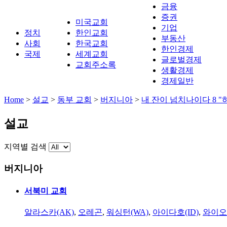
금융
증권
미국교회
기업
정치
한인교회
부동산
사회
한국교회
한인경제
국제
세계교회
글로벌경제
교회주소록
생활경제
경제일반
Home
>
설교
>
동부 교회
>
버지니아
>
내 잔이 넘치나이다 8 
설교
지역별 검색
버지니아
서북미 교회
알라스카(AK)
,
오레곤
,
워싱턴(WA)
,
아이다호(ID)
,
와이오