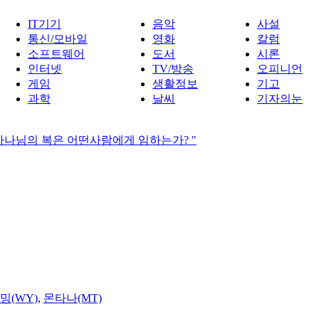
IT기기
음악
사설
통신/모바일
영화
칼럼
소프트웨어
도서
시론
인터넷
TV/방송
오피니언
게임
생활정보
기고
과학
날씨
기자의눈
"하나님의 복은 어떤사람에게 임하는가? "
밍(WY)
,
몬타나(MT)