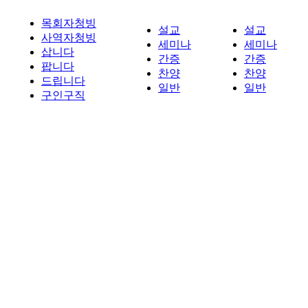
목회자청빙
설교
설교
사역자청빙
세미나
세미나
삽니다
간증
간증
팝니다
찬양
찬양
드립니다
일반
일반
구인구직