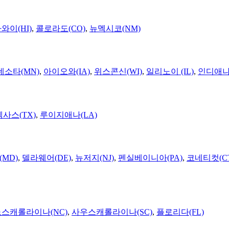
와이(HI)
,
콜로라도(CO)
,
뉴멕시코(NM)
네소타(MN)
,
아이오와(IA)
,
위스콘신(WI)
,
일리노이 (IL)
,
인디애나(
텍사스(TX)
,
루이지애나(LA)
MD)
,
델라웨어(DE)
,
뉴저지(NJ)
,
펜실베이니아(PA)
,
코네티컷(C
노스캐롤라이나(NC)
,
사우스캐롤라이나(SC)
,
플로리다(FL)