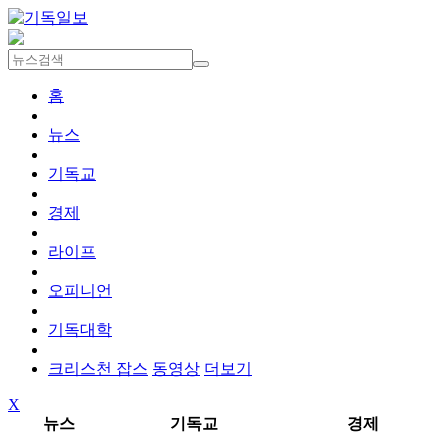
홈
뉴스
기독교
경제
라이프
오피니언
기독대학
크리스천 잡스
동영상
더보기
X
뉴스
기독교
경제