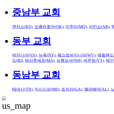
중남부 교회
캔자스(KS)
,
오클라호마(OK)
,
미주리(MO)
,
아칸소(AR)
,
동부 교회
버지니아(VA)
,
뉴욕(NY)
,
웨스트버지니아(WV)
,
메릴랜드(
드(RI)
,
매사추세츠(MA)
,
뉴햄프셔(NH)
,
버몬트(VT)
,
메인
동남부 교회
테네시(TN)
,
미시시피(MS)
,
조지아(GA)
,
앨라배마(AL)
,