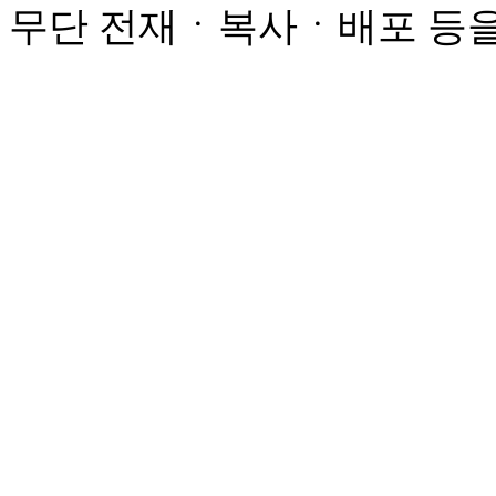
무단 전재ㆍ복사ㆍ배포 등을