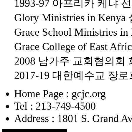
1993-97 아프리카 케냐 
Glory Ministries in K
Grace School Ministrie
Grace College of East 
2008 남가주 교회협의회
2017-19 대한예수교 
Home Page : gcjc.org
Tel : 213-749-4500
Address : 1801 S. Grand A