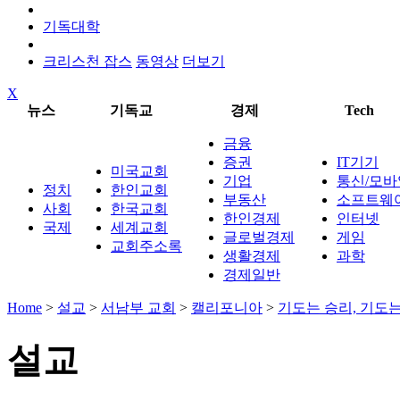
기독대학
크리스천 잡스
동영상
더보기
X
뉴스
기독교
경제
Tech
금융
증권
IT기기
미국교회
기업
통신/모바
정치
한인교회
부동산
소프트웨
사회
한국교회
한인경제
인터넷
국제
세계교회
글로벌경제
게임
교회주소록
생활경제
과학
경제일반
Home
>
설교
>
서남부 교회
>
캘리포니아
>
기도는 승리, 기도는
설교