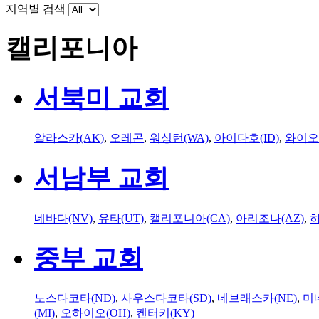
지역별 검색
캘리포니아
서북미 교회
알라스카(AK)
,
오레곤
,
워싱턴(WA)
,
아이다호(ID)
,
와이오
서남부 교회
네바다(NV)
,
유타(UT)
,
캘리포니아(CA)
,
아리조나(AZ)
,
하
중부 교회
노스다코타(ND)
,
사우스다코타(SD)
,
네브래스카(NE)
,
미
(MI)
,
오하이오(OH)
,
켄터키(KY)