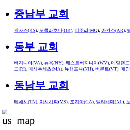
중남부 교회
캔자스(KS)
,
오클라호마(OK)
,
미주리(MO)
,
아칸소(AR)
,
동부 교회
버지니아(VA)
,
뉴욕(NY)
,
웨스트버지니아(WV)
,
메릴랜드(
드(RI)
,
매사추세츠(MA)
,
뉴햄프셔(NH)
,
버몬트(VT)
,
메인
동남부 교회
테네시(TN)
,
미시시피(MS)
,
조지아(GA)
,
앨라배마(AL)
,