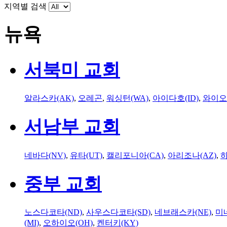
지역별 검색
뉴욕
서북미 교회
알라스카(AK)
,
오레곤
,
워싱턴(WA)
,
아이다호(ID)
,
와이오
서남부 교회
네바다(NV)
,
유타(UT)
,
캘리포니아(CA)
,
아리조나(AZ)
,
하
중부 교회
노스다코타(ND)
,
사우스다코타(SD)
,
네브래스카(NE)
,
미
(MI)
,
오하이오(OH)
,
켄터키(KY)