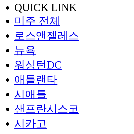
QUICK LINK
미주 전체
로스앤젤레스
뉴욕
워싱턴DC
애틀랜타
시애틀
샌프란시스코
시카고