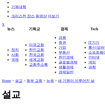
기독대학
크리스천 잡스
동영상
더보기
X
뉴스
기독교
경제
Tech
금융
증권
IT기기
미국교회
기업
통신/모바
정치
한인교회
부동산
소프트웨
사회
한국교회
한인경제
인터넷
국제
세계교회
글로벌경제
게임
교회주소록
생활경제
과학
경제일반
Home
>
설교
>
동부 교회
>
뉴욕
>
새 기원이 이루어진 날
설교