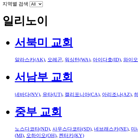
지역별 검색
일리노이
서북미 교회
알라스카(AK)
,
오레곤
,
워싱턴(WA)
,
아이다호(ID)
,
와이오
서남부 교회
네바다(NV)
,
유타(UT)
,
캘리포니아(CA)
,
아리조나(AZ)
,
하
중부 교회
노스다코타(ND)
,
사우스다코타(SD)
,
네브래스카(NE)
,
미
(MI)
,
오하이오(OH)
,
켄터키(KY)