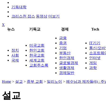
기독대학
크리스천 잡스
동영상
더보기
X
뉴스
기독교
경제
Tech
금융
증권
IT기기
미국교회
기업
통신/모바
정치
한인교회
부동산
소프트웨
사회
한국교회
한인경제
인터넷
국제
세계교회
글로벌경제
게임
교회주소록
생활경제
과학
경제일반
Home
>
설교
>
중부 교회
>
일리노이
>
예수님과 제자들(6) : 
설교