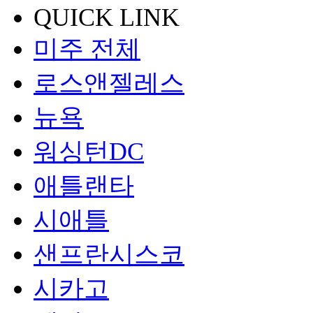
QUICK LINK
미주 전체
로스앤젤레스
뉴욕
워싱턴DC
애틀랜타
시애틀
샌프란시스코
시카고