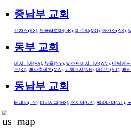
중남부 교회
캔자스(KS)
,
오클라호마(OK)
,
미주리(MO)
,
아칸소(AR)
,
동부 교회
버지니아(VA)
,
뉴욕(NY)
,
웨스트버지니아(WV)
,
메릴랜드(
드(RI)
,
매사추세츠(MA)
,
뉴햄프셔(NH)
,
버몬트(VT)
,
메인
동남부 교회
테네시(TN)
,
미시시피(MS)
,
조지아(GA)
,
앨라배마(AL)
,