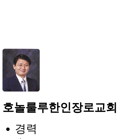
호놀룰루한인장로교회
경력