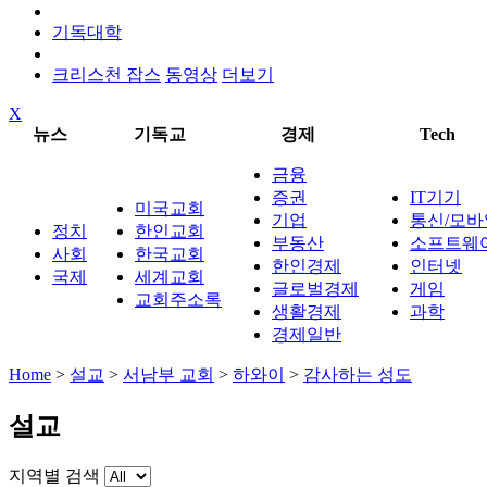
기독대학
크리스천 잡스
동영상
더보기
X
뉴스
기독교
경제
Tech
금융
증권
IT기기
미국교회
기업
통신/모바
정치
한인교회
부동산
소프트웨
사회
한국교회
한인경제
인터넷
국제
세계교회
글로벌경제
게임
교회주소록
생활경제
과학
경제일반
Home
>
설교
>
서남부 교회
>
하와이
>
감사하는 성도
설교
지역별 검색