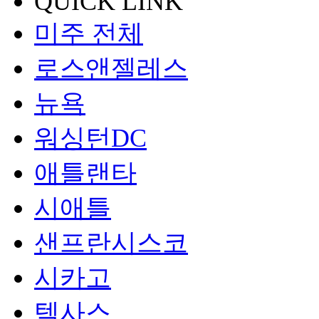
QUICK LINK
미주 전체
로스앤젤레스
뉴욕
워싱턴DC
애틀랜타
시애틀
샌프란시스코
시카고
텍사스