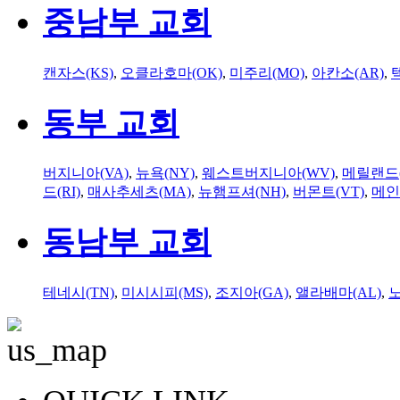
중남부 교회
캔자스(KS)
,
오클라호마(OK)
,
미주리(MO)
,
아칸소(AR)
,
동부 교회
버지니아(VA)
,
뉴욕(NY)
,
웨스트버지니아(WV)
,
메릴랜드(
드(RI)
,
매사추세츠(MA)
,
뉴햄프셔(NH)
,
버몬트(VT)
,
메인
동남부 교회
테네시(TN)
,
미시시피(MS)
,
조지아(GA)
,
앨라배마(AL)
,