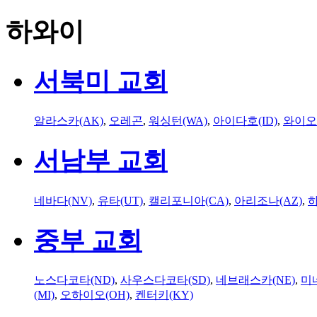
하와이
서북미 교회
알라스카(AK)
,
오레곤
,
워싱턴(WA)
,
아이다호(ID)
,
와이오
서남부 교회
네바다(NV)
,
유타(UT)
,
캘리포니아(CA)
,
아리조나(AZ)
,
하
중부 교회
노스다코타(ND)
,
사우스다코타(SD)
,
네브래스카(NE)
,
미
(MI)
,
오하이오(OH)
,
켄터키(KY)