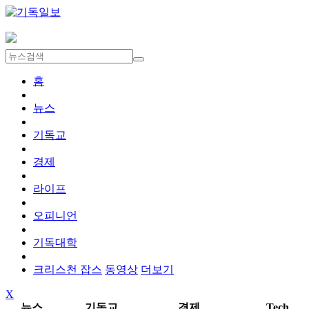
홈
뉴스
기독교
경제
라이프
오피니언
기독대학
크리스천 잡스
동영상
더보기
X
뉴스
기독교
경제
Tech