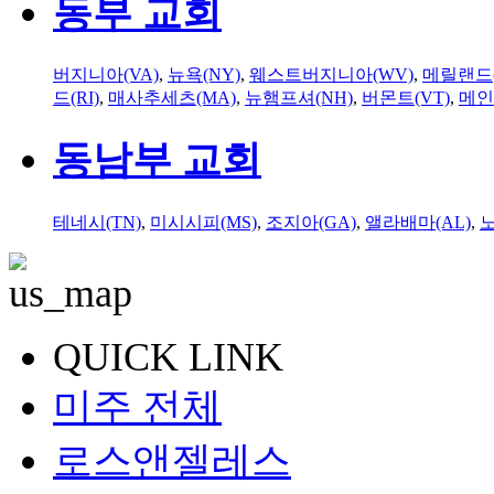
동부 교회
버지니아(VA)
,
뉴욕(NY)
,
웨스트버지니아(WV)
,
메릴랜드(
드(RI)
,
매사추세츠(MA)
,
뉴햄프셔(NH)
,
버몬트(VT)
,
메인
동남부 교회
테네시(TN)
,
미시시피(MS)
,
조지아(GA)
,
앨라배마(AL)
,
QUICK LINK
미주 전체
로스앤젤레스