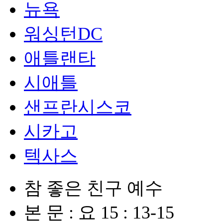
뉴욕
워싱턴DC
애틀랜타
시애틀
샌프란시스코
시카고
텍사스
참 좋은 친구 예수
본 문 : 요 15 : 13-15