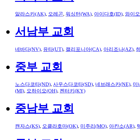
알라스카(AK)
,
오레곤
,
워싱턴(WA)
,
아이다호(ID)
,
와이오
서남부 교회
네바다(NV)
,
유타(UT)
,
캘리포니아(CA)
,
아리조나(AZ)
,
하
중부 교회
노스다코타(ND)
,
사우스다코타(SD)
,
네브래스카(NE)
,
미
(MI)
,
오하이오(OH)
,
켄터키(KY)
중남부 교회
캔자스(KS)
,
오클라호마(OK)
,
미주리(MO)
,
아칸소(AR)
,