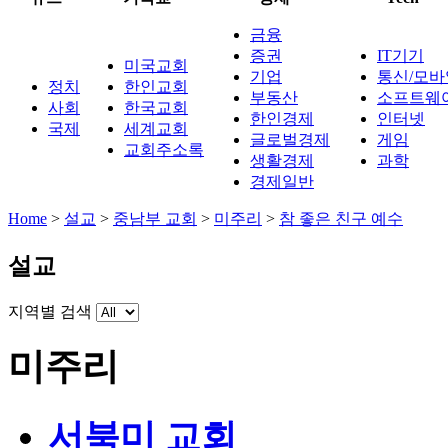
금융
증권
IT기기
미국교회
기업
통신/모바
정치
한인교회
부동산
소프트웨
사회
한국교회
한인경제
인터넷
국제
세계교회
글로벌경제
게임
교회주소록
생활경제
과학
경제일반
Home
>
설교
>
중남부 교회
>
미주리
>
참 좋은 친구 예수
설교
지역별 검색
미주리
서북미 교회