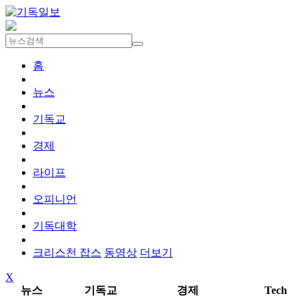
홈
뉴스
기독교
경제
라이프
오피니언
기독대학
크리스천 잡스
동영상
더보기
X
뉴스
기독교
경제
Tech