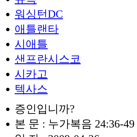
워싱턴DC
애틀랜타
시애틀
샌프란시스코
시카고
텍사스
증인입니까?
본 문 : 누가복음 24:36-49