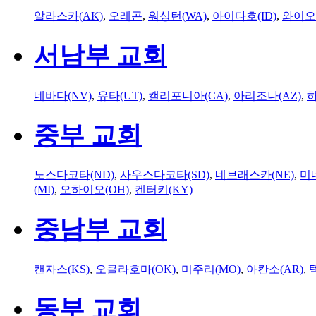
알라스카(AK)
,
오레곤
,
워싱턴(WA)
,
아이다호(ID)
,
와이오
서남부 교회
네바다(NV)
,
유타(UT)
,
캘리포니아(CA)
,
아리조나(AZ)
,
하
중부 교회
노스다코타(ND)
,
사우스다코타(SD)
,
네브래스카(NE)
,
미
(MI)
,
오하이오(OH)
,
켄터키(KY)
중남부 교회
캔자스(KS)
,
오클라호마(OK)
,
미주리(MO)
,
아칸소(AR)
,
동부 교회