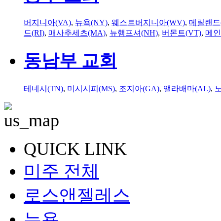
버지니아(VA)
,
뉴욕(NY)
,
웨스트버지니아(WV)
,
메릴랜드(
드(RI)
,
매사추세츠(MA)
,
뉴햄프셔(NH)
,
버몬트(VT)
,
메인
동남부 교회
테네시(TN)
,
미시시피(MS)
,
조지아(GA)
,
앨라배마(AL)
,
QUICK LINK
미주 전체
로스앤젤레스
뉴욕