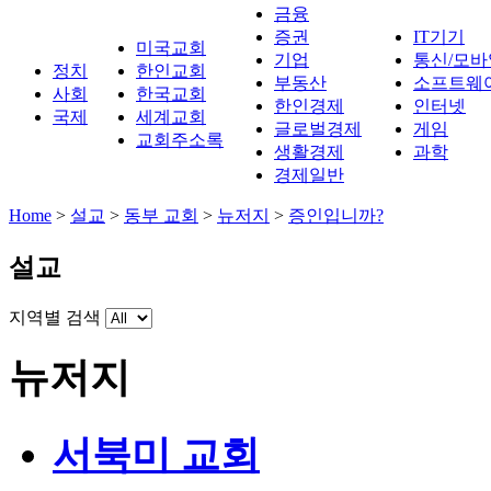
금융
증권
IT기기
미국교회
기업
통신/모바
정치
한인교회
부동산
소프트웨
사회
한국교회
한인경제
인터넷
국제
세계교회
글로벌경제
게임
교회주소록
생활경제
과학
경제일반
Home
>
설교
>
동부 교회
>
뉴저지
>
증인입니까?
설교
지역별 검색
뉴저지
서북미 교회