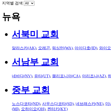
지역별 검색
뉴욕
서북미 교회
알라스카(AK)
,
오레곤
,
워싱턴(WA)
,
아이다호(ID)
,
와이오
서남부 교회
네바다(NV)
,
유타(UT)
,
캘리포니아(CA)
,
아리조나(AZ)
,
하
중부 교회
노스다코타(ND)
,
사우스다코타(SD)
,
네브래스카(NE)
,
미
(MI)
,
오하이오(OH)
,
켄터키(KY)