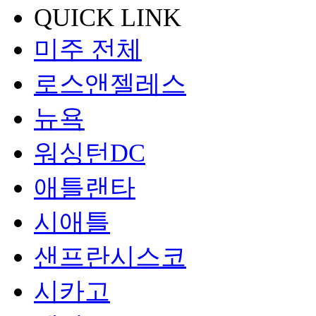
QUICK LINK
미주 전체
로스앤젤레스
뉴욕
워싱턴DC
애틀랜타
시애틀
샌프란시스코
시카고