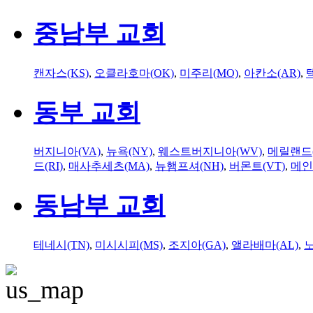
중남부 교회
캔자스(KS)
,
오클라호마(OK)
,
미주리(MO)
,
아칸소(AR)
,
동부 교회
버지니아(VA)
,
뉴욕(NY)
,
웨스트버지니아(WV)
,
메릴랜드(
드(RI)
,
매사추세츠(MA)
,
뉴햄프셔(NH)
,
버몬트(VT)
,
메인
동남부 교회
테네시(TN)
,
미시시피(MS)
,
조지아(GA)
,
앨라배마(AL)
,