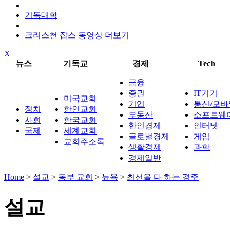
기독대학
크리스천 잡스
동영상
더보기
X
뉴스
기독교
경제
Tech
금융
증권
IT기기
미국교회
기업
통신/모바
정치
한인교회
부동산
소프트웨
사회
한국교회
한인경제
인터넷
국제
세계교회
글로벌경제
게임
교회주소록
생활경제
과학
경제일반
Home
>
설교
>
동부 교회
>
뉴욕
>
최선을 다 하는 경주
설교