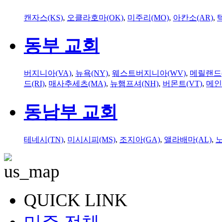
캔자스(KS)
,
오클라호마(OK)
,
미주리(MO)
,
아칸소(AR)
,
동부 교회
버지니아(VA)
,
뉴욕(NY)
,
웨스트버지니아(WV)
,
메릴랜드(
드(RI)
,
매사추세츠(MA)
,
뉴햄프셔(NH)
,
버몬트(VT)
,
메인
동남부 교회
테네시(TN)
,
미시시피(MS)
,
조지아(GA)
,
앨라배마(AL)
,
QUICK LINK