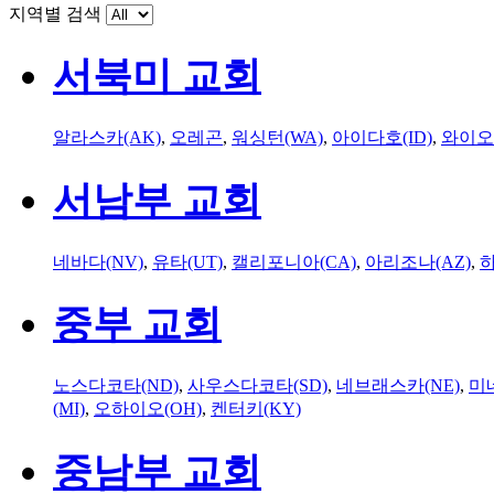
지역별 검색
서북미 교회
알라스카(AK)
,
오레곤
,
워싱턴(WA)
,
아이다호(ID)
,
와이오
서남부 교회
네바다(NV)
,
유타(UT)
,
캘리포니아(CA)
,
아리조나(AZ)
,
하
중부 교회
노스다코타(ND)
,
사우스다코타(SD)
,
네브래스카(NE)
,
미
(MI)
,
오하이오(OH)
,
켄터키(KY)
중남부 교회