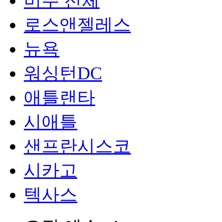
미주 전체
로스앤젤레스
뉴욕
워싱턴DC
애틀랜타
시애틀
샌프란시스코
시카고
텍사스