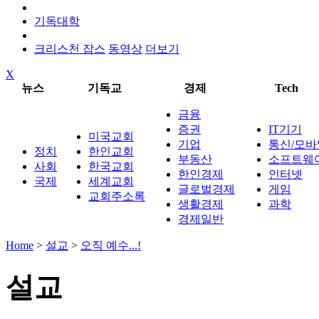
기독대학
크리스천 잡스
동영상
더보기
X
뉴스
기독교
경제
Tech
금융
증권
IT기기
미국교회
기업
통신/모바
정치
한인교회
부동산
소프트웨
사회
한국교회
한인경제
인터넷
국제
세계교회
글로벌경제
게임
교회주소록
생활경제
과학
경제일반
Home
>
설교
>
오직 예수...!
설교