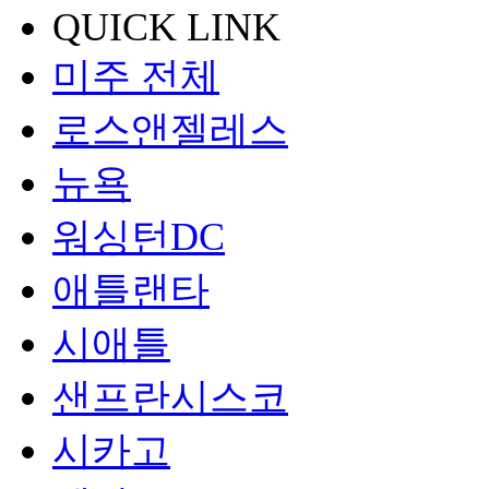
QUICK LINK
미주 전체
로스앤젤레스
뉴욕
워싱턴DC
애틀랜타
시애틀
샌프란시스코
시카고