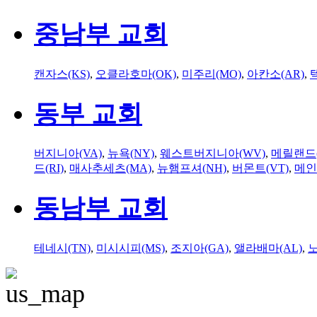
중남부 교회
캔자스(KS)
,
오클라호마(OK)
,
미주리(MO)
,
아칸소(AR)
,
동부 교회
버지니아(VA)
,
뉴욕(NY)
,
웨스트버지니아(WV)
,
메릴랜드(
드(RI)
,
매사추세츠(MA)
,
뉴햄프셔(NH)
,
버몬트(VT)
,
메인
동남부 교회
테네시(TN)
,
미시시피(MS)
,
조지아(GA)
,
앨라배마(AL)
,