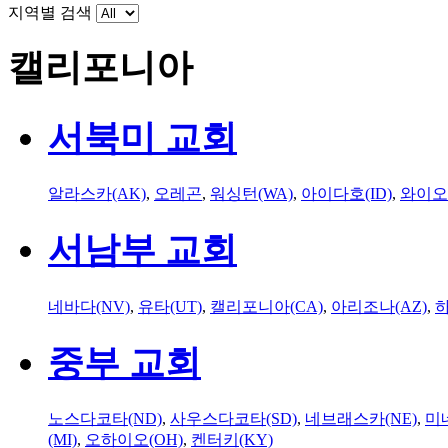
지역별 검색
캘리포니아
서북미 교회
알라스카(AK)
,
오레곤
,
워싱턴(WA)
,
아이다호(ID)
,
와이오
서남부 교회
네바다(NV)
,
유타(UT)
,
캘리포니아(CA)
,
아리조나(AZ)
,
하
중부 교회
노스다코타(ND)
,
사우스다코타(SD)
,
네브래스카(NE)
,
미
(MI)
,
오하이오(OH)
,
켄터키(KY)