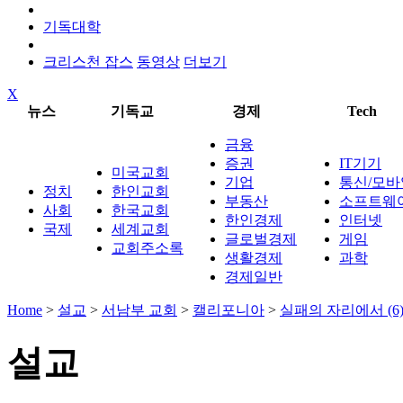
기독대학
크리스천 잡스
동영상
더보기
X
뉴스
기독교
경제
Tech
금융
증권
IT기기
미국교회
기업
통신/모바
정치
한인교회
부동산
소프트웨
사회
한국교회
한인경제
인터넷
국제
세계교회
글로벌경제
게임
교회주소록
생활경제
과학
경제일반
Home
>
설교
>
서남부 교회
>
캘리포니아
>
실패의 자리에서 (6
설교