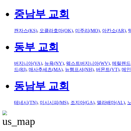
중남부 교회
캔자스(KS)
,
오클라호마(OK)
,
미주리(MO)
,
아칸소(AR)
,
동부 교회
버지니아(VA)
,
뉴욕(NY)
,
웨스트버지니아(WV)
,
메릴랜드(
드(RI)
,
매사추세츠(MA)
,
뉴햄프셔(NH)
,
버몬트(VT)
,
메인
동남부 교회
테네시(TN)
,
미시시피(MS)
,
조지아(GA)
,
앨라배마(AL)
,