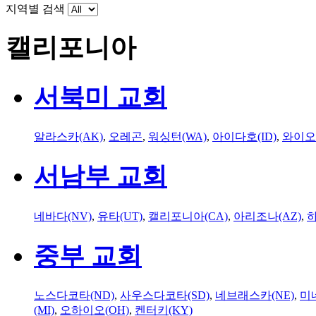
지역별 검색
캘리포니아
서북미 교회
알라스카(AK)
,
오레곤
,
워싱턴(WA)
,
아이다호(ID)
,
와이오
서남부 교회
네바다(NV)
,
유타(UT)
,
캘리포니아(CA)
,
아리조나(AZ)
,
하
중부 교회
노스다코타(ND)
,
사우스다코타(SD)
,
네브래스카(NE)
,
미
(MI)
,
오하이오(OH)
,
켄터키(KY)