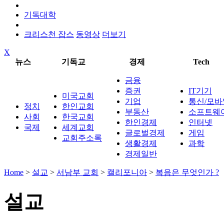
기독대학
크리스천 잡스
동영상
더보기
X
뉴스
기독교
경제
Tech
금융
증권
IT기기
미국교회
기업
통신/모바
정치
한인교회
부동산
소프트웨
사회
한국교회
한인경제
인터넷
국제
세계교회
글로벌경제
게임
교회주소록
생활경제
과학
경제일반
Home
>
설교
>
서남부 교회
>
캘리포니아
>
복음은 무엇인가 ?
설교