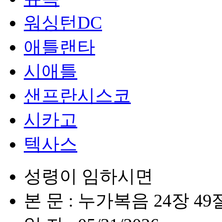
워싱턴DC
애틀랜타
시애틀
샌프란시스코
시카고
텍사스
성령이 임하시면
본 문 : 누가복음 24장 49