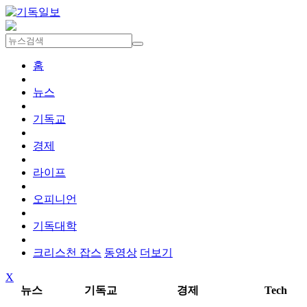
홈
뉴스
기독교
경제
라이프
오피니언
기독대학
크리스천 잡스
동영상
더보기
X
뉴스
기독교
경제
Tech