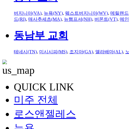
버지니아(VA)
,
뉴욕(NY)
,
웨스트버지니아(WV)
,
메릴랜드(
드(RI)
,
매사추세츠(MA)
,
뉴햄프셔(NH)
,
버몬트(VT)
,
메인
동남부 교회
테네시(TN)
,
미시시피(MS)
,
조지아(GA)
,
앨라배마(AL)
,
QUICK LINK
미주 전체
로스앤젤레스
뉴욕