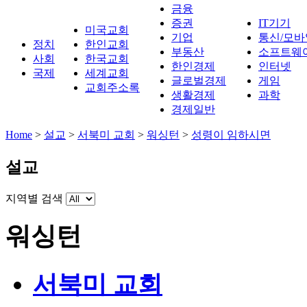
금융
증권
IT기기
미국교회
기업
통신/모바
정치
한인교회
부동산
소프트웨
사회
한국교회
한인경제
인터넷
국제
세계교회
글로벌경제
게임
교회주소록
생활경제
과학
경제일반
Home
>
설교
>
서북미 교회
>
워싱턴
>
성령이 임하시면
설교
지역별 검색
워싱턴
서북미 교회