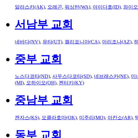
알라스카(AK)
,
오레곤
,
워싱턴(WA)
,
아이다호(ID)
,
와이오
서남부 교회
네바다(NV)
,
유타(UT)
,
캘리포니아(CA)
,
아리조나(AZ)
,
하
중부 교회
노스다코타(ND)
,
사우스다코타(SD)
,
네브래스카(NE)
,
미
(MI)
,
오하이오(OH)
,
켄터키(KY)
중남부 교회
캔자스(KS)
,
오클라호마(OK)
,
미주리(MO)
,
아칸소(AR)
,
동부 교회