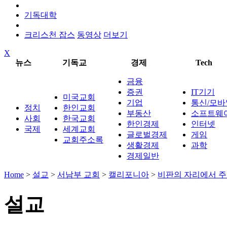
기독대학
크리스천 잡스
동영상
더보기
X
뉴스
기독교
경제
Tech
금융
증권
IT기기
미국교회
기업
통신/모바
정치
한인교회
부동산
소프트웨
사회
한국교회
한인경제
인터넷
국제
세계교회
글로벌경제
게임
교회주소록
생활경제
과학
경제일반
Home
>
설교
>
서남부 교회
>
캘리포니아
>
비판의 자리에서 주를
설교