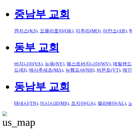
중남부 교회
캔자스(KS)
,
오클라호마(OK)
,
미주리(MO)
,
아칸소(AR)
,
동부 교회
버지니아(VA)
,
뉴욕(NY)
,
웨스트버지니아(WV)
,
메릴랜드(
드(RI)
,
매사추세츠(MA)
,
뉴햄프셔(NH)
,
버몬트(VT)
,
메인
동남부 교회
테네시(TN)
,
미시시피(MS)
,
조지아(GA)
,
앨라배마(AL)
,