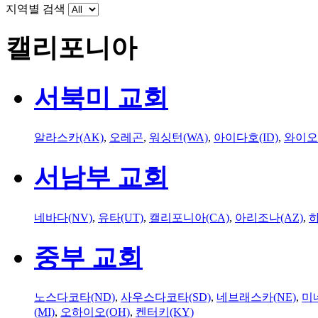
지역별 검색
캘리포니아
서북미 교회
알라스카(AK)
,
오레곤
,
워싱턴(WA)
,
아이다호(ID)
,
와이오
서남부 교회
네바다(NV)
,
유타(UT)
,
캘리포니아(CA)
,
아리조나(AZ)
,
하
중부 교회
노스다코타(ND)
,
사우스다코타(SD)
,
네브래스카(NE)
,
미
(MI)
,
오하이오(OH)
,
켄터키(KY)