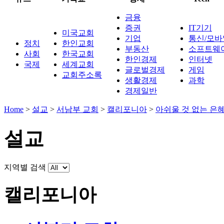
금융
증권
IT기기
미국교회
기업
통신/모바
정치
한인교회
부동산
소프트웨
사회
한국교회
한인경제
인터넷
국제
세계교회
글로벌경제
게임
교회주소록
생활경제
과학
경제일반
Home
>
설교
>
서남부 교회
>
캘리포니아
>
아쉬울 것 없는 은
설교
지역별 검색
캘리포니아