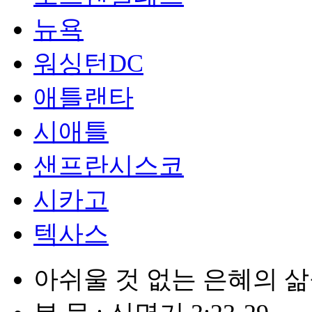
뉴욕
워싱턴DC
애틀랜타
시애틀
샌프란시스코
시카고
텍사스
아쉬울 것 없는 은혜의 삶