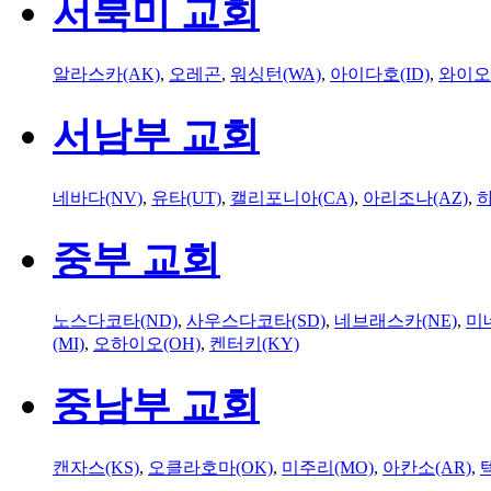
서북미 교회
알라스카(AK)
,
오레곤
,
워싱턴(WA)
,
아이다호(ID)
,
와이오
서남부 교회
네바다(NV)
,
유타(UT)
,
캘리포니아(CA)
,
아리조나(AZ)
,
하
중부 교회
노스다코타(ND)
,
사우스다코타(SD)
,
네브래스카(NE)
,
미
(MI)
,
오하이오(OH)
,
켄터키(KY)
중남부 교회
캔자스(KS)
,
오클라호마(OK)
,
미주리(MO)
,
아칸소(AR)
,