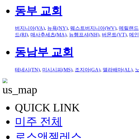
동부 교회
버지니아(VA)
,
뉴욕(NY)
,
웨스트버지니아(WV)
,
메릴랜드(
드(RI)
,
매사추세츠(MA)
,
뉴햄프셔(NH)
,
버몬트(VT)
,
메인
동남부 교회
테네시(TN)
,
미시시피(MS)
,
조지아(GA)
,
앨라배마(AL)
,
QUICK LINK
미주 전체
로스앤젤레스