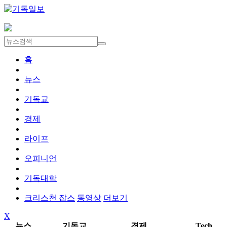
홈
뉴스
기독교
경제
라이프
오피니언
기독대학
크리스천 잡스
동영상
더보기
X
뉴스
기독교
경제
Tech