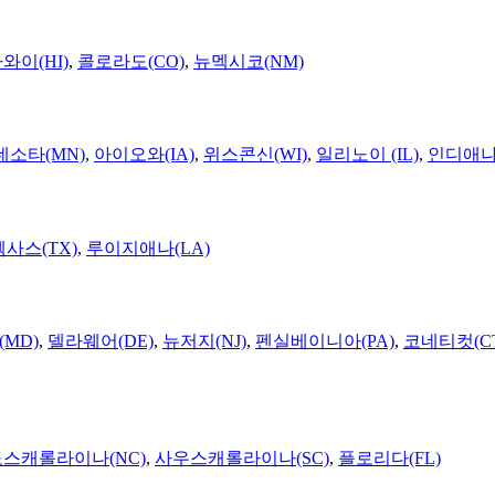
와이(HI)
,
콜로라도(CO)
,
뉴멕시코(NM)
네소타(MN)
,
아이오와(IA)
,
위스콘신(WI)
,
일리노이 (IL)
,
인디애나(
텍사스(TX)
,
루이지애나(LA)
MD)
,
델라웨어(DE)
,
뉴저지(NJ)
,
펜실베이니아(PA)
,
코네티컷(C
노스캐롤라이나(NC)
,
사우스캐롤라이나(SC)
,
플로리다(FL)