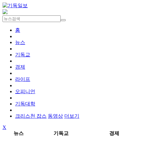
홈
뉴스
기독교
경제
라이프
오피니언
기독대학
크리스천 잡스
동영상
더보기
X
뉴스
기독교
경제