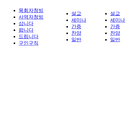
목회자청빙
설교
설교
사역자청빙
세미나
세미나
삽니다
간증
간증
팝니다
찬양
찬양
드립니다
일반
일반
구인구직