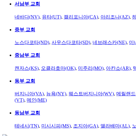
서남부 교회
네바다(NV)
,
유타(UT)
,
캘리포니아(CA)
,
아리조나(AZ)
,
하
중부 교회
노스다코타(ND)
,
사우스다코타(SD)
,
네브래스카(NE)
,
미
중남부 교회
캔자스(KS)
,
오클라호마(OK)
,
미주리(MO)
,
아칸소(AR)
,
동부 교회
버지니아(VA)
,
뉴욕(NY)
,
웨스트버지니아(WV)
,
메릴랜드(
(VT)
,
메인(ME)
동남부 교회
테네시(TN)
,
미시시피(MS)
,
조지아(GA)
,
앨라배마(AL)
,