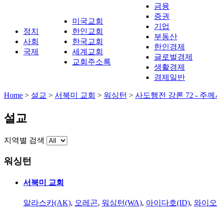
금융
증권
미국교회
기업
정치
한인교회
부동산
사회
한국교회
한인경제
국제
세계교회
글로벌경제
교회주소록
생활경제
경제일반
Home
>
설교
>
서북미 교회
>
워싱턴
>
사도행전 강론 72 - 주
설교
지역별 검색
워싱턴
서북미 교회
알라스카(AK)
,
오레곤
,
워싱턴(WA)
,
아이다호(ID)
,
와이오