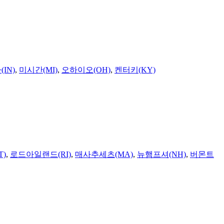
IN)
,
미시간(MI)
,
오하이오(OH)
,
켄터키(KY)
T)
,
로드아일랜드(RI)
,
매사추세츠(MA)
,
뉴햄프셔(NH)
,
버몬트