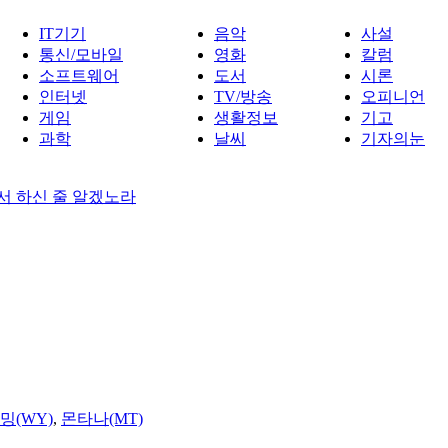
IT기기
음악
사설
통신/모바일
영화
칼럼
소프트웨어
도서
시론
인터넷
TV/방송
오피니언
게임
생활정보
기고
과학
날씨
기자의눈
께서 하신 줄 알겠노라
밍(WY)
,
몬타나(MT)