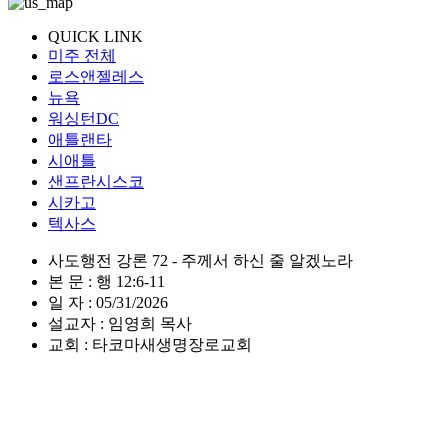
QUICK LINK
미주 전체
로스앤젤레스
뉴욕
워싱턴DC
애틀랜타
시애틀
샌프란시스코
시카고
텍사스
사도행전 강론 72 - 주께서 하신 줄 알겠노라
본 문 : 행 12:6-11
일 자 : 05/31/2026
설교자 : 임영희 목사
교회 : 타코마새생명장로교회