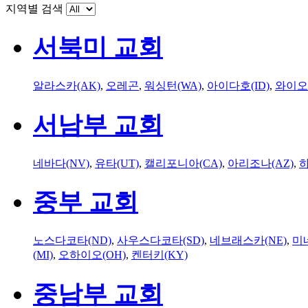
지역별 검색
서북미 교회
알라스카(AK)
,
오레곤
,
워싱턴(WA)
,
아이다호(ID)
,
와이오
서남부 교회
네바다(NV)
,
유타(UT)
,
캘리포니아(CA)
,
아리조나(AZ)
,
하
중부 교회
노스다코타(ND)
,
사우스다코타(SD)
,
네브래스카(NE)
,
미
(MI)
,
오하이오(OH)
,
켄터키(KY)
중남부 교회