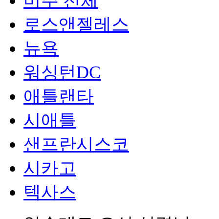
미주 전체
로스앤젤레스
뉴욕
워싱턴DC
애틀랜타
시애틀
샌프란시스코
시카고
텍사스