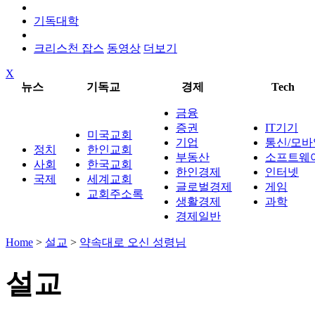
기독대학
크리스천 잡스
동영상
더보기
X
뉴스
기독교
경제
Tech
금융
증권
IT기기
미국교회
기업
통신/모바
정치
한인교회
부동산
소프트웨
사회
한국교회
한인경제
인터넷
국제
세계교회
글로벌경제
게임
교회주소록
생활경제
과학
경제일반
Home
>
설교
>
약속대로 오신 성령님
설교