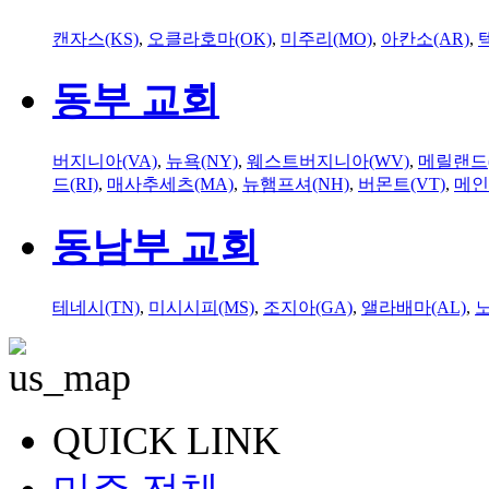
캔자스(KS)
,
오클라호마(OK)
,
미주리(MO)
,
아칸소(AR)
,
동부 교회
버지니아(VA)
,
뉴욕(NY)
,
웨스트버지니아(WV)
,
메릴랜드(
드(RI)
,
매사추세츠(MA)
,
뉴햄프셔(NH)
,
버몬트(VT)
,
메인
동남부 교회
테네시(TN)
,
미시시피(MS)
,
조지아(GA)
,
앨라배마(AL)
,
QUICK LINK