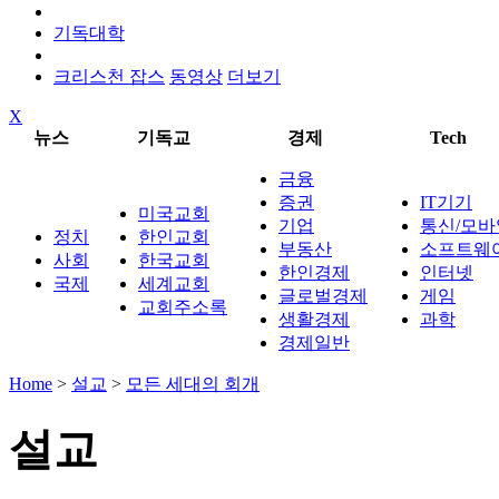
기독대학
크리스천 잡스
동영상
더보기
X
뉴스
기독교
경제
Tech
금융
증권
IT기기
미국교회
기업
통신/모바
정치
한인교회
부동산
소프트웨
사회
한국교회
한인경제
인터넷
국제
세계교회
글로벌경제
게임
교회주소록
생활경제
과학
경제일반
Home
>
설교
>
모든 세대의 회개
설교