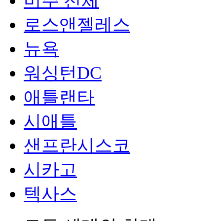
미주 전체
로스앤젤레스
뉴욕
워싱턴DC
애틀랜타
시애틀
샌프란시스코
시카고
텍사스