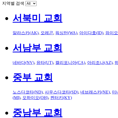
지역별 검색
서북미 교회
알라스카(AK)
,
오레곤
,
워싱턴(WA)
,
아이다호(ID)
,
와이오
서남부 교회
네바다(NV)
,
유타(UT)
,
캘리포니아(CA)
,
아리조나(AZ)
,
하
중부 교회
노스다코타(ND)
,
사우스다코타(SD)
,
네브래스카(NE)
,
미
(MI)
,
오하이오(OH)
,
켄터키(KY)
중남부 교회