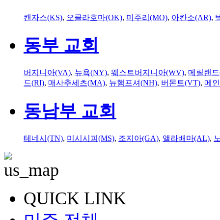
캔자스(KS)
,
오클라호마(OK)
,
미주리(MO)
,
아칸소(AR)
,
동부 교회
버지니아(VA)
,
뉴욕(NY)
,
웨스트버지니아(WV)
,
메릴랜드(
드(RI)
,
매사추세츠(MA)
,
뉴햄프셔(NH)
,
버몬트(VT)
,
메인
동남부 교회
테네시(TN)
,
미시시피(MS)
,
조지아(GA)
,
앨라배마(AL)
,
QUICK LINK