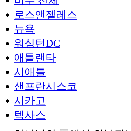
미주 전체
로스앤젤레스
뉴욕
워싱턴DC
애틀랜타
시애틀
샌프란시스코
시카고
텍사스