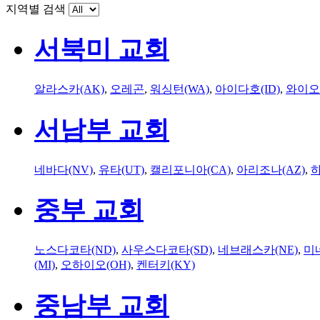
지역별 검색
서북미 교회
알라스카(AK)
,
오레곤
,
워싱턴(WA)
,
아이다호(ID)
,
와이오
서남부 교회
네바다(NV)
,
유타(UT)
,
캘리포니아(CA)
,
아리조나(AZ)
,
하
중부 교회
노스다코타(ND)
,
사우스다코타(SD)
,
네브래스카(NE)
,
미
(MI)
,
오하이오(OH)
,
켄터키(KY)
중남부 교회