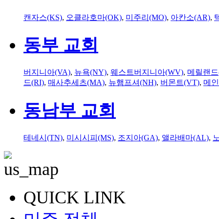
캔자스(KS)
,
오클라호마(OK)
,
미주리(MO)
,
아칸소(AR)
,
동부 교회
버지니아(VA)
,
뉴욕(NY)
,
웨스트버지니아(WV)
,
메릴랜드(
드(RI)
,
매사추세츠(MA)
,
뉴햄프셔(NH)
,
버몬트(VT)
,
메인
동남부 교회
테네시(TN)
,
미시시피(MS)
,
조지아(GA)
,
앨라배마(AL)
,
QUICK LINK