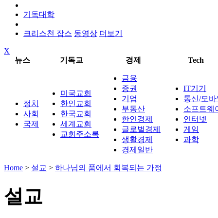
기독대학
크리스천 잡스
동영상
더보기
X
뉴스
기독교
경제
Tech
금융
증권
IT기기
미국교회
기업
통신/모바
정치
한인교회
부동산
소프트웨
사회
한국교회
한인경제
인터넷
국제
세계교회
글로벌경제
게임
교회주소록
생활경제
과학
경제일반
Home
>
설교
>
하나님의 품에서 회복되는 가정
설교