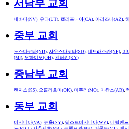
서남부 교회
네바다(NV)
,
유타(UT)
,
캘리포니아(CA)
,
아리조나(AZ)
,
하
중부 교회
노스다코타(ND)
,
사우스다코타(SD)
,
네브래스카(NE)
,
미
(MI)
,
오하이오(OH)
,
켄터키(KY)
중남부 교회
캔자스(KS)
,
오클라호마(OK)
,
미주리(MO)
,
아칸소(AR)
,
동부 교회
버지니아(VA)
,
뉴욕(NY)
,
웨스트버지니아(WV)
,
메릴랜드(
드(RI)
,
매사추세츠(MA)
,
뉴햄프셔(NH)
,
버몬트(VT)
,
메인