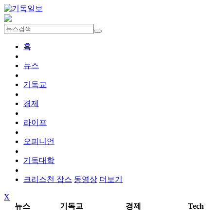
홈
뉴스
기독교
경제
라이프
오피니언
기독대학
크리스천 잡스
동영상
더보기
X
뉴스
기독교
경제
Tech