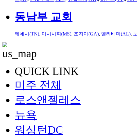
동남부 교회
테네시(TN)
,
미시시피(MS)
,
조지아(GA)
,
앨라배마(AL)
,
QUICK LINK
미주 전체
로스앤젤레스
뉴욕
워싱턴DC