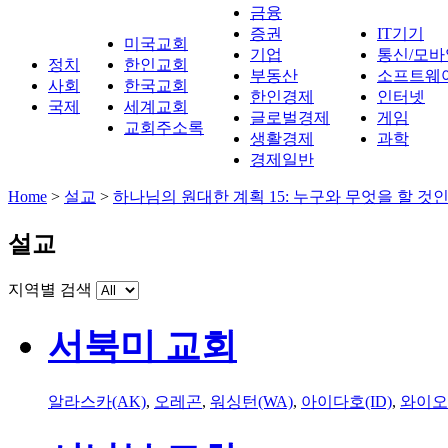
금융
증권
IT기기
미국교회
기업
통신/모바
정치
한인교회
부동산
소프트웨
사회
한국교회
한인경제
인터넷
국제
세계교회
글로벌경제
게임
교회주소록
생활경제
과학
경제일반
Home
>
설교
>
하나님의 원대한 계획 15: 누구와 무엇을 할 것
설교
지역별 검색
서북미 교회
알라스카(AK)
,
오레곤
,
워싱턴(WA)
,
아이다호(ID)
,
와이오