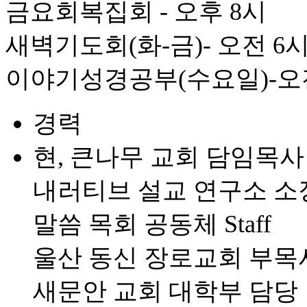
금요회복집회 - 오후 8시
새벽기도회(화-금)- 오전 6
이야기성경공부(수요일)-오전
경력
현, 큰나무 교회 담임목사
내러티브 설교 연구소 소
말씀 목회 공동체 Staff
울산 동신 장로교회 부목
새문안 교회 대학부 담당