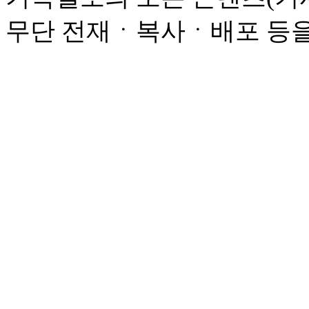
무단 전재ㆍ복사ㆍ배포 등을