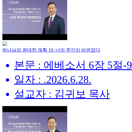
하나님의 원대한 계획 19: 너의 주인이 바뀌었다
본문 : 에베소서 6장 5절-
일자 : .2026.6.28.
설교자 : 김귀보 목사