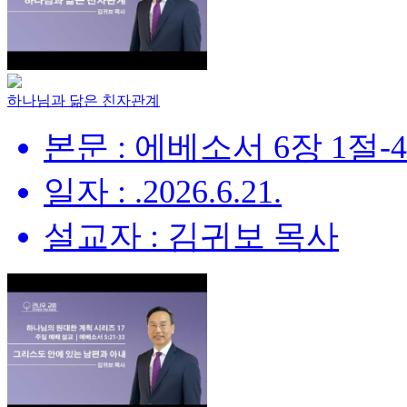
하나님과 닮은 친자관계
본문 : 에베소서 6장 1절-
일자 : .2026.6.21.
설교자 : 김귀보 목사