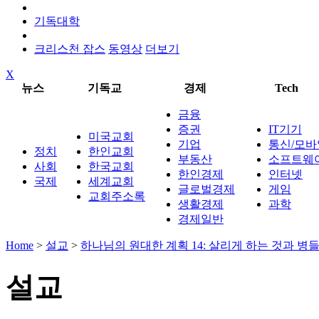
기독대학
크리스천 잡스
동영상
더보기
X
뉴스
기독교
경제
Tech
금융
증권
IT기기
미국교회
기업
통신/모바
정치
한인교회
부동산
소프트웨
사회
한국교회
한인경제
인터넷
국제
세계교회
글로벌경제
게임
교회주소록
생활경제
과학
경제일반
Home
>
설교
>
하나님의 원대한 계획 14: 살리게 하는 것과 병
설교