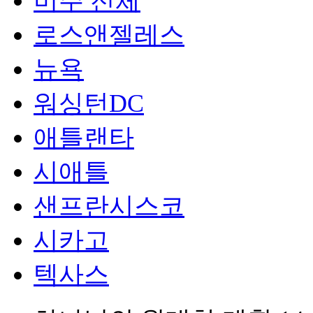
미주 전체
로스앤젤레스
뉴욕
워싱턴DC
애틀랜타
시애틀
샌프란시스코
시카고
텍사스