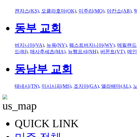
캔자스(KS)
,
오클라호마(OK)
,
미주리(MO)
,
아칸소(AR)
,
동부 교회
버지니아(VA)
,
뉴욕(NY)
,
웨스트버지니아(WV)
,
메릴랜드(
드(RI)
,
매사추세츠(MA)
,
뉴햄프셔(NH)
,
버몬트(VT)
,
메인
동남부 교회
테네시(TN)
,
미시시피(MS)
,
조지아(GA)
,
앨라배마(AL)
,
QUICK LINK