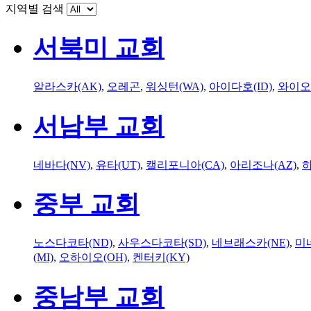
지역별 검색
서북미 교회
알라스카(AK)
,
오레곤
,
워싱턴(WA)
,
아이다호(ID)
,
와이오
서남부 교회
네바다(NV)
,
유타(UT)
,
캘리포니아(CA)
,
아리조나(AZ)
,
하
중부 교회
노스다코타(ND)
,
사우스다코타(SD)
,
네브래스카(NE)
,
미
(MI)
,
오하이오(OH)
,
켄터키(KY)
중남부 교회