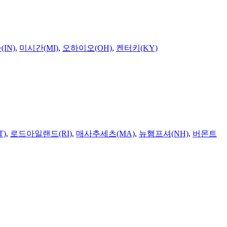
IN)
,
미시간(MI)
,
오하이오(OH)
,
켄터키(KY)
T)
,
로드아일랜드(RI)
,
매사추세츠(MA)
,
뉴햄프셔(NH)
,
버몬트