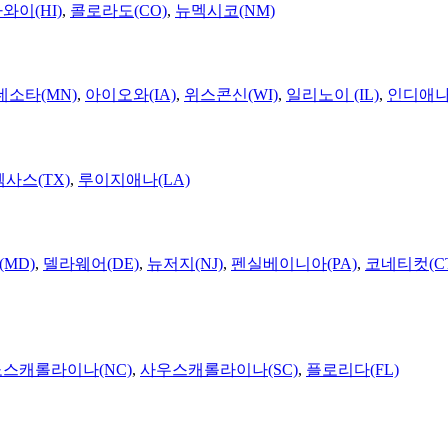
와이(HI)
,
콜로라도(CO)
,
뉴멕시코(NM)
네소타(MN)
,
아이오와(IA)
,
위스콘신(WI)
,
일리노이 (IL)
,
인디애나(
텍사스(TX)
,
루이지애나(LA)
MD)
,
델라웨어(DE)
,
뉴저지(NJ)
,
펜실베이니아(PA)
,
코네티컷(C
노스캐롤라이나(NC)
,
사우스캐롤라이나(SC)
,
플로리다(FL)