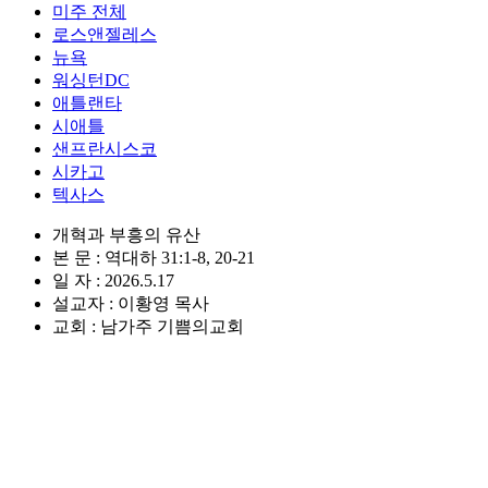
미주 전체
로스앤젤레스
뉴욕
워싱턴DC
애틀랜타
시애틀
샌프란시스코
시카고
텍사스
개혁과 부흥의 유산
본 문 : 역대하 31:1-8, 20-21
일 자 : 2026.5.17
설교자 : 이황영 목사
교회 : 남가주 기쁨의교회