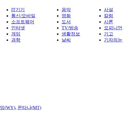
IT기기
음악
사설
통신/모바일
영화
칼럼
소프트웨어
도서
시론
인터넷
TV/방송
오피니언
게임
생활정보
기고
과학
날씨
기자의눈
밍(WY)
,
몬타나(MT)