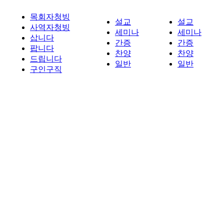
목회자청빙
설교
설교
사역자청빙
세미나
세미나
삽니다
간증
간증
팝니다
찬양
찬양
드립니다
일반
일반
구인구직