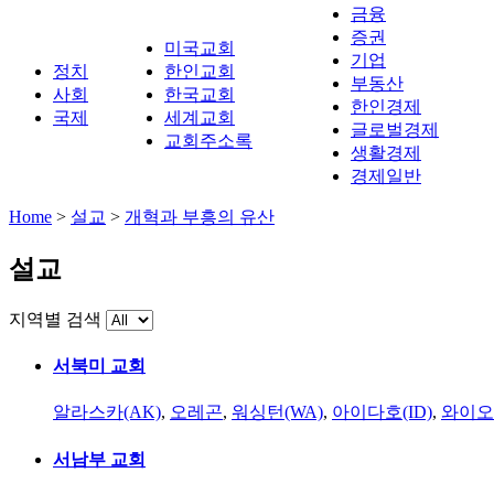
금융
증권
미국교회
기업
정치
한인교회
부동산
사회
한국교회
한인경제
국제
세계교회
글로벌경제
교회주소록
생활경제
경제일반
Home
>
설교
>
개혁과 부흥의 유산
설교
지역별 검색
서북미 교회
알라스카(AK)
,
오레곤
,
워싱턴(WA)
,
아이다호(ID)
,
와이오
서남부 교회