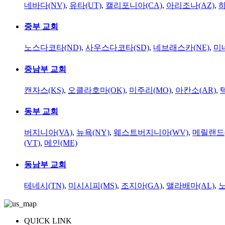
네바다(NV)
,
유타(UT)
,
캘리포니아(CA)
,
아리조나(AZ)
,
하
중부 교회
노스다코타(ND)
,
사우스다코타(SD)
,
네브래스카(NE)
,
미
중남부 교회
캔자스(KS)
,
오클라호마(OK)
,
미주리(MO)
,
아칸소(AR)
,
동부 교회
버지니아(VA)
,
뉴욕(NY)
,
웨스트버지니아(WV)
,
메릴랜드(
(VT)
,
메인(ME)
동남부 교회
테네시(TN)
,
미시시피(MS)
,
조지아(GA)
,
앨라배마(AL)
,
QUICK LINK