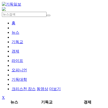
홈
뉴스
기독교
경제
라이프
오피니언
기독대학
크리스천 잡스
동영상
더보기
X
뉴스
기독교
경제