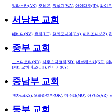
알라스카(AK)
,
오레곤
,
워싱턴(WA)
,
아이다호(ID)
,
와이오
서남부 교회
네바다(NV)
,
유타(UT)
,
캘리포니아(CA)
,
아리조나(AZ)
,
하
중부 교회
노스다코타(ND)
,
사우스다코타(SD)
,
네브래스카(NE)
,
미
(MI)
,
오하이오(OH)
,
켄터키(KY)
중남부 교회
캔자스(KS)
,
오클라호마(OK)
,
미주리(MO)
,
아칸소(AR)
,
동부 교회