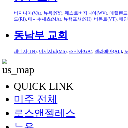
버지니아(VA)
,
뉴욕(NY)
,
웨스트버지니아(WV)
,
메릴랜드(
드(RI)
,
매사추세츠(MA)
,
뉴햄프셔(NH)
,
버몬트(VT)
,
메인
동남부 교회
테네시(TN)
,
미시시피(MS)
,
조지아(GA)
,
앨라배마(AL)
,
QUICK LINK
미주 전체
로스앤젤레스
뉴욕