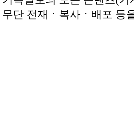
무단 전재ㆍ복사ㆍ배포 등을