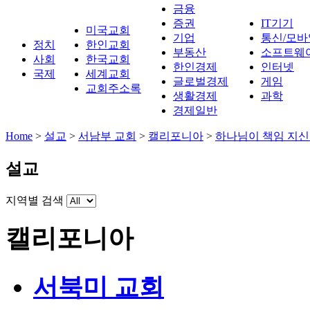
금융
증권
IT기기
미국교회
기업
통신/모바
정치
한인교회
부동산
소프트웨
사회
한국교회
한인경제
인터넷
국제
세계교회
글로벌경제
게임
교회주소록
생활경제
과학
경제일반
Home
>
설교
>
서남부 교회
>
캘리포니아
>
하나님이 책임 지신다
설교
지역별 검색
캘리포니아
서북미 교회