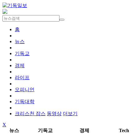
홈
뉴스
기독교
경제
라이프
오피니언
기독대학
크리스천 잡스
동영상
더보기
X
뉴스
기독교
경제
Tech