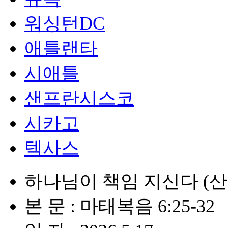
워싱턴DC
애틀랜타
시애틀
샌프란시스코
시카고
텍사스
하나님이 책임 지신다 (산
본 문 : 마태복음 6:25-32