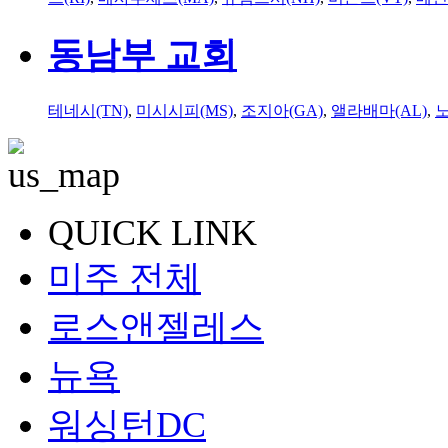
동남부 교회
테네시(TN)
,
미시시피(MS)
,
조지아(GA)
,
앨라배마(AL)
,
QUICK LINK
미주 전체
로스앤젤레스
뉴욕
워싱턴DC