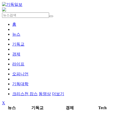
홈
뉴스
기독교
경제
라이프
오피니언
기독대학
크리스천 잡스
동영상
더보기
X
뉴스
기독교
경제
Tech