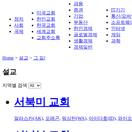
금융
증권
IT기기
미국교회
기업
통신/모바
정치
한인교회
부동산
소프트웨
사회
한국교회
한인경제
인터넷
국제
세계교회
글로벌경제
게임
교회주소록
생활경제
과학
경제일반
Home
>
설교
>
그 길!
설교
지역별 검색
서북미 교회
알라스카(AK)
,
오레곤
,
워싱턴(WA)
,
아이다호(ID)
,
와이오