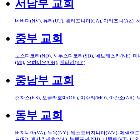
서남부 교회
네바다(NV)
,
유타(UT)
,
캘리포니아(CA)
,
아리조나(AZ)
,
하
중부 교회
노스다코타(ND)
,
사우스다코타(SD)
,
네브래스카(NE)
,
미
(MI)
,
오하이오(OH)
,
켄터키(KY)
중남부 교회
캔자스(KS)
,
오클라호마(OK)
,
미주리(MO)
,
아칸소(AR)
,
동부 교회
버지니아(VA)
,
뉴욕(NY)
,
웨스트버지니아(WV)
,
메릴랜드(
드(RI)
,
매사추세츠(MA)
,
뉴햄프셔(NH)
,
버몬트(VT)
,
메인