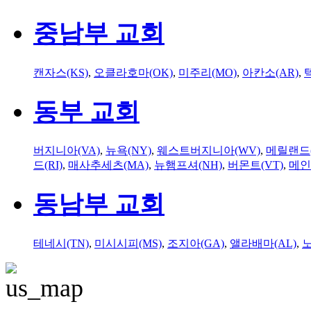
중남부 교회
캔자스(KS)
,
오클라호마(OK)
,
미주리(MO)
,
아칸소(AR)
,
동부 교회
버지니아(VA)
,
뉴욕(NY)
,
웨스트버지니아(WV)
,
메릴랜드(
드(RI)
,
매사추세츠(MA)
,
뉴햄프셔(NH)
,
버몬트(VT)
,
메인
동남부 교회
테네시(TN)
,
미시시피(MS)
,
조지아(GA)
,
앨라배마(AL)
,