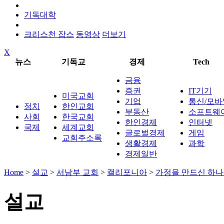
기독대학
크리스천 잡스
동영상
더보기
X
뉴스
기독교
경제
Tech
금융
증권
IT기기
미국교회
기업
통신/모바
정치
한인교회
부동산
소프트웨
사회
한국교회
한인경제
인터넷
국제
세계교회
글로벌경제
게임
교회주소록
생활경제
과학
경제일반
Home
>
설교
>
서남부 교회
>
캘리포니아
>
가정을 만드신 하나
설교