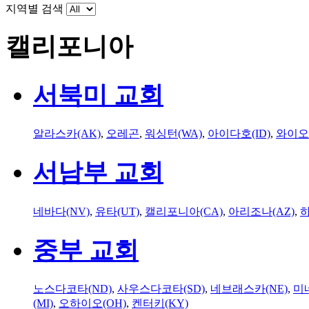
지역별 검색
캘리포니아
서북미 교회
알라스카(AK)
,
오레곤
,
워싱턴(WA)
,
아이다호(ID)
,
와이오
서남부 교회
네바다(NV)
,
유타(UT)
,
캘리포니아(CA)
,
아리조나(AZ)
,
하
중부 교회
노스다코타(ND)
,
사우스다코타(SD)
,
네브래스카(NE)
,
미
(MI)
,
오하이오(OH)
,
켄터키(KY)