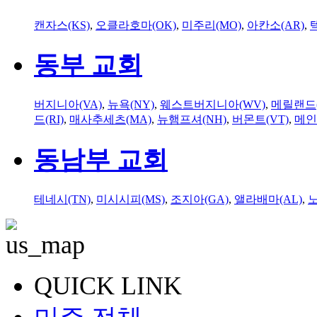
캔자스(KS)
,
오클라호마(OK)
,
미주리(MO)
,
아칸소(AR)
,
동부 교회
버지니아(VA)
,
뉴욕(NY)
,
웨스트버지니아(WV)
,
메릴랜드(
드(RI)
,
매사추세츠(MA)
,
뉴햄프셔(NH)
,
버몬트(VT)
,
메인
동남부 교회
테네시(TN)
,
미시시피(MS)
,
조지아(GA)
,
앨라배마(AL)
,
QUICK LINK