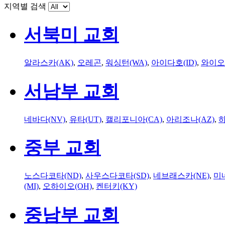
지역별 검색
서북미 교회
알라스카(AK)
,
오레곤
,
워싱턴(WA)
,
아이다호(ID)
,
와이오
서남부 교회
네바다(NV)
,
유타(UT)
,
캘리포니아(CA)
,
아리조나(AZ)
,
하
중부 교회
노스다코타(ND)
,
사우스다코타(SD)
,
네브래스카(NE)
,
미
(MI)
,
오하이오(OH)
,
켄터키(KY)
중남부 교회