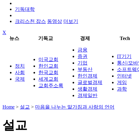
기독대학
크리스천 잡스
동영상
더보기
X
뉴스
기독교
경제
Tech
금융
증권
IT기기
미국교회
기업
통신/모바
정치
한인교회
부동산
소프트웨
사회
한국교회
한인경제
인터넷
국제
세계교회
글로벌경제
게임
교회주소록
생활경제
과학
경제일반
Home
>
설교
>
마음을 나누는 말가짐과 사랑의 언어
설교