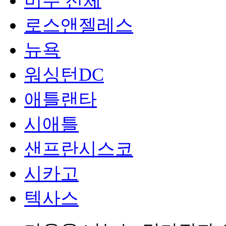
미주 전체
로스앤젤레스
뉴욕
워싱턴DC
애틀랜타
시애틀
샌프란시스코
시카고
텍사스