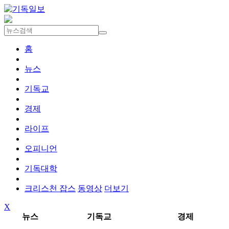
홈
뉴스
기독교
경제
라이프
오피니언
기독대학
크리스천 잡스
동영상
더보기
X
뉴스
기독교
경제