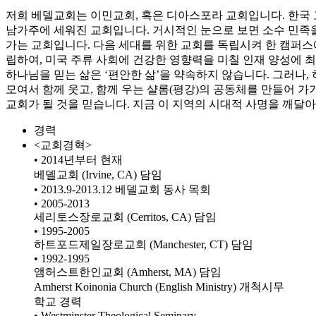
저희 베델교회는 이민교회, 혹은 디아스포라 교회입니다. 한국 
남가주에 세워진 교회입니다. 거시적인 눈으로 보면 소수 민족을
가는 교회입니다. 다음 세대를 위한 교회를 독립시켜 한 캠퍼스
립하여, 미국 주류 사회에 건강한 영향력을 미칠 인재 양성에 
하나님을 믿는 삶은 ‘편안한 삶’을 약속하지 않습니다. 그러나,
모여서 함께 웃고, 함께 우는 샬롬(평강)의 공동체를 만들어 
교회가 될 것을 믿습니다. 지금 이 지역의 시대적 사명을 깨달
경력
<교회경혁>
• 2014년부터 현재
베델교회 (Irvine, CA) 담임
• 2013.9-2013.12 베델교회 동사 목회
• 2005-2013
세리토스장로교회 (Cerritos, CA) 담임
• 1995-2005
하트포드제일장로교회 (Manchester, CT) 담임
• 1992-1995
앰허스트한인교회 (Amherst, MA) 담임
Amherst Koinonia Church (English Ministry) 개척시무
학교 경력
• Westminster Theological Seminary