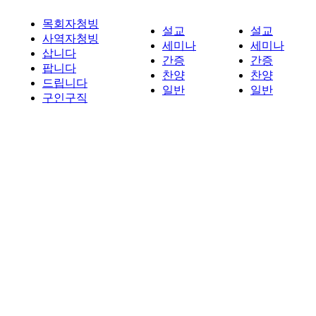
목회자청빙
설교
설교
사역자청빙
세미나
세미나
삽니다
간증
간증
팝니다
찬양
찬양
드립니다
일반
일반
구인구직