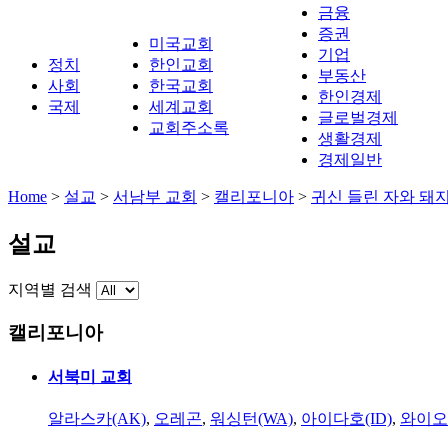
금융
증권
미국교회
기업
정치
한인교회
부동산
사회
한국교회
한인경제
국제
세계교회
글로벌경제
교회주소록
생활경제
경제일반
Home
>
설교
>
서남부 교회
>
캘리포니아
>
귀신 들린 자와 돼
설교
지역별 검색
캘리포니아
서북미 교회
알라스카(AK)
,
오레곤
,
워싱턴(WA)
,
아이다호(ID)
,
와이오