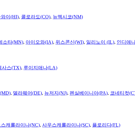
와이(HI)
,
콜로라도(CO)
,
뉴멕시코(NM)
네소타(MN)
,
아이오와(IA)
,
위스콘신(WI)
,
일리노이 (IL)
,
인디애나(
텍사스(TX)
,
루이지애나(LA)
MD)
,
델라웨어(DE)
,
뉴저지(NJ)
,
펜실베이니아(PA)
,
코네티컷(C
노스캐롤라이나(NC)
,
사우스캐롤라이나(SC)
,
플로리다(FL)