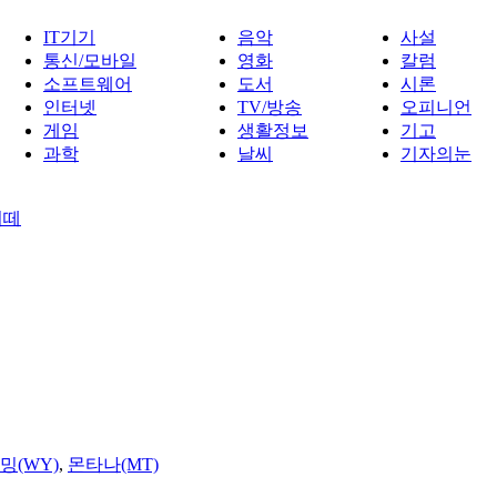
IT기기
음악
사설
통신/모바일
영화
칼럼
소프트웨어
도서
시론
인터넷
TV/방송
오피니언
게임
생활정보
기고
과학
날씨
기자의눈
지떼
밍(WY)
,
몬타나(MT)