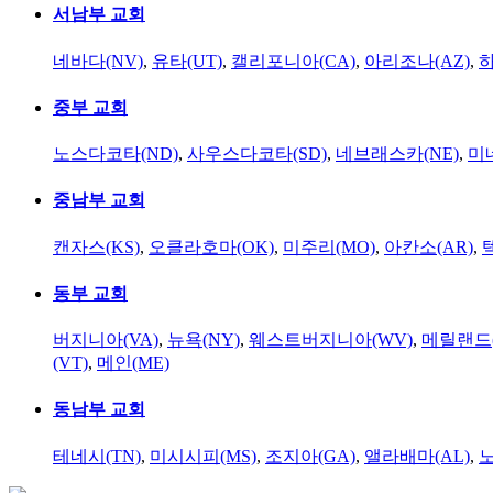
서남부 교회
네바다(NV)
,
유타(UT)
,
캘리포니아(CA)
,
아리조나(AZ)
,
하
중부 교회
노스다코타(ND)
,
사우스다코타(SD)
,
네브래스카(NE)
,
미
중남부 교회
캔자스(KS)
,
오클라호마(OK)
,
미주리(MO)
,
아칸소(AR)
,
동부 교회
버지니아(VA)
,
뉴욕(NY)
,
웨스트버지니아(WV)
,
메릴랜드(
(VT)
,
메인(ME)
동남부 교회
테네시(TN)
,
미시시피(MS)
,
조지아(GA)
,
앨라배마(AL)
,