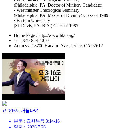
(Philadelphia, PA. Doctor of Ministry Candidate)
• Westminster Theological Seminary
(Philadelphia, PA. Master of Divinity) Class of 1989
• Eastern University
(St. Davis, PA. B.A.) Class of 1985
Home Page : http://www.bkc.org/
Tel : 949-854-4010
Address : 18700 Harvard Ave., Irvine, CA 92612
요 3:16도 거듭나야
본문 : 요한복음 3:14-16
일자 : .2026.7.26.