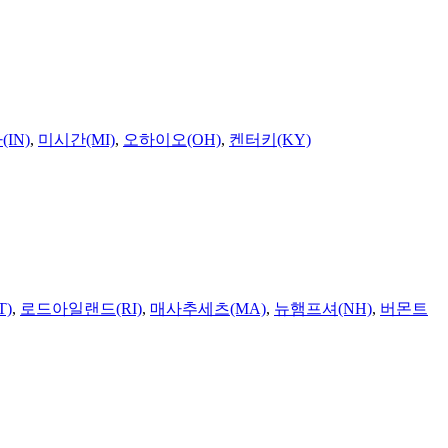
IN)
,
미시간(MI)
,
오하이오(OH)
,
켄터키(KY)
T)
,
로드아일랜드(RI)
,
매사추세츠(MA)
,
뉴햄프셔(NH)
,
버몬트