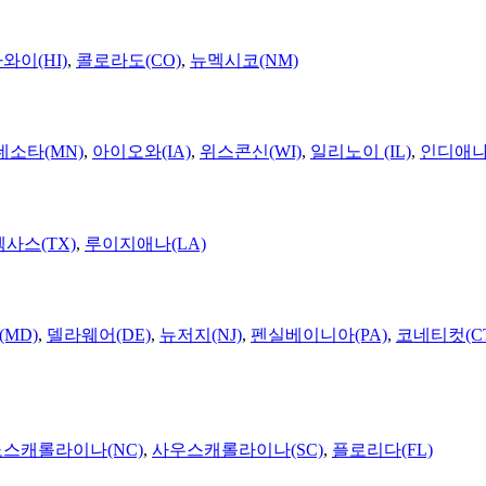
와이(HI)
,
콜로라도(CO)
,
뉴멕시코(NM)
네소타(MN)
,
아이오와(IA)
,
위스콘신(WI)
,
일리노이 (IL)
,
인디애나(
텍사스(TX)
,
루이지애나(LA)
MD)
,
델라웨어(DE)
,
뉴저지(NJ)
,
펜실베이니아(PA)
,
코네티컷(C
노스캐롤라이나(NC)
,
사우스캐롤라이나(SC)
,
플로리다(FL)