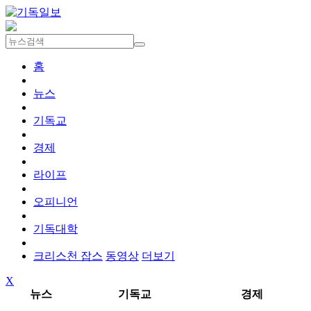
홈
뉴스
기독교
경제
라이프
오피니언
기독대학
크리스천 잡스
동영상
더보기
X
뉴스
기독교
경제