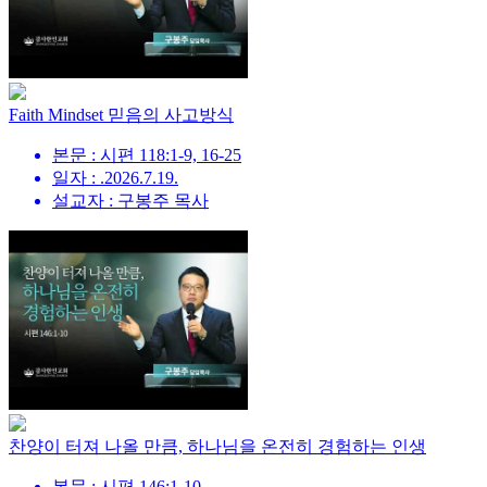
Faith Mindset 믿음의 사고방식
본문 : 시편 118:1-9, 16-25
일자 : .2026.7.19.
설교자 : 구봉주 목사
찬양이 터져 나올 만큼, 하나님을 온전히 경험하는 인생
본문 : 시편 146:1-10