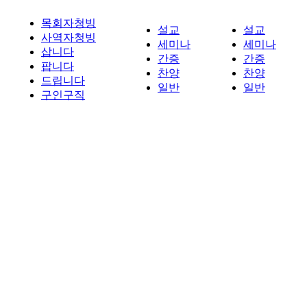
목회자청빙
설교
설교
사역자청빙
세미나
세미나
삽니다
간증
간증
팝니다
찬양
찬양
드립니다
일반
일반
구인구직