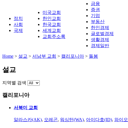
금융
증권
미국교회
기업
정치
한인교회
부동산
사회
한국교회
한인경제
국제
세계교회
글로벌경제
교회주소록
생활경제
경제일반
Home
>
설교
>
서남부 교회
>
캘리포니아
>
돌봄
설교
지역별 검색
캘리포니아
서북미 교회
알라스카(AK)
,
오레곤
,
워싱턴(WA)
,
아이다호(ID)
,
와이오