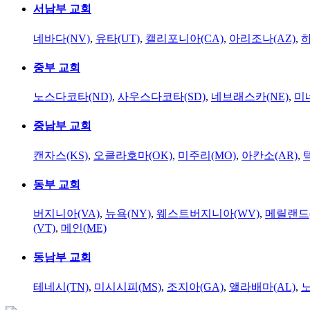
서남부 교회
네바다(NV)
,
유타(UT)
,
캘리포니아(CA)
,
아리조나(AZ)
,
하
중부 교회
노스다코타(ND)
,
사우스다코타(SD)
,
네브래스카(NE)
,
미
중남부 교회
캔자스(KS)
,
오클라호마(OK)
,
미주리(MO)
,
아칸소(AR)
,
동부 교회
버지니아(VA)
,
뉴욕(NY)
,
웨스트버지니아(WV)
,
메릴랜드(
(VT)
,
메인(ME)
동남부 교회
테네시(TN)
,
미시시피(MS)
,
조지아(GA)
,
앨라배마(AL)
,