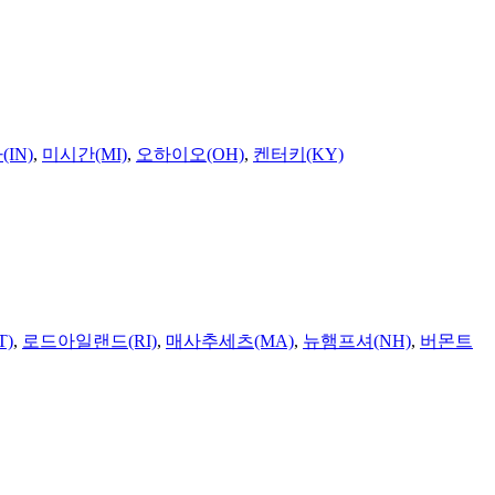
IN)
,
미시간(MI)
,
오하이오(OH)
,
켄터키(KY)
T)
,
로드아일랜드(RI)
,
매사추세츠(MA)
,
뉴햄프셔(NH)
,
버몬트