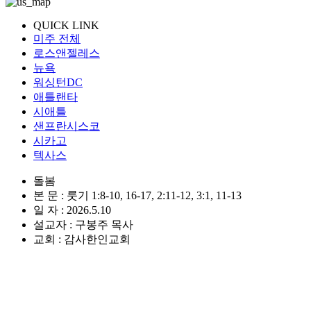
QUICK LINK
미주 전체
로스앤젤레스
뉴욕
워싱턴DC
애틀랜타
시애틀
샌프란시스코
시카고
텍사스
돌봄
본 문 : 룻기 1:8-10, 16-17, 2:11-12, 3:1, 11-13
일 자 : 2026.5.10
설교자 : 구봉주 목사
교회 : 감사한인교회