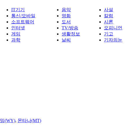
IT기기
음악
사설
통신/모바일
영화
칼럼
소프트웨어
도서
시론
인터넷
TV/방송
오피니언
게임
생활정보
기고
과학
날씨
기자의눈
밍(WY)
,
몬타나(MT)