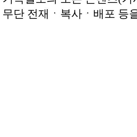
무단 전재ㆍ복사ㆍ배포 등을