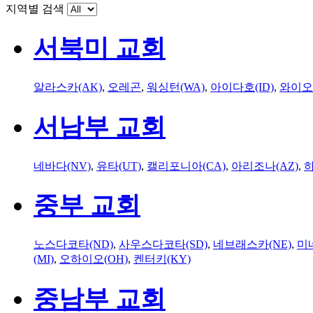
지역별 검색
서북미 교회
알라스카(AK)
,
오레곤
,
워싱턴(WA)
,
아이다호(ID)
,
와이오
서남부 교회
네바다(NV)
,
유타(UT)
,
캘리포니아(CA)
,
아리조나(AZ)
,
하
중부 교회
노스다코타(ND)
,
사우스다코타(SD)
,
네브래스카(NE)
,
미
(MI)
,
오하이오(OH)
,
켄터키(KY)
중남부 교회