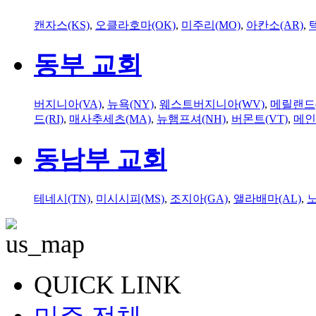
캔자스(KS)
,
오클라호마(OK)
,
미주리(MO)
,
아칸소(AR)
,
동부 교회
버지니아(VA)
,
뉴욕(NY)
,
웨스트버지니아(WV)
,
메릴랜드(
드(RI)
,
매사추세츠(MA)
,
뉴햄프셔(NH)
,
버몬트(VT)
,
메인
동남부 교회
테네시(TN)
,
미시시피(MS)
,
조지아(GA)
,
앨라배마(AL)
,
QUICK LINK