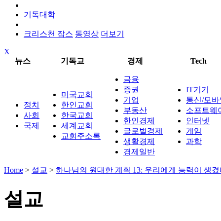
기독대학
크리스천 잡스
동영상
더보기
X
뉴스
기독교
경제
Tech
금융
증권
IT기기
미국교회
기업
통신/모바
정치
한인교회
부동산
소프트웨
사회
한국교회
한인경제
인터넷
국제
세계교회
글로벌경제
게임
교회주소록
생활경제
과학
경제일반
Home
>
설교
>
하나님의 원대한 계획 13: 우리에게 능력이 생
설교