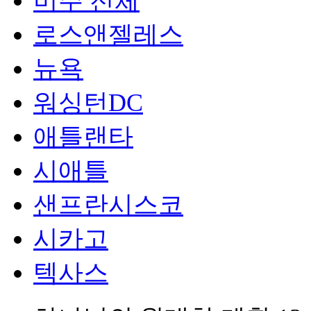
미주 전체
로스앤젤레스
뉴욕
워싱턴DC
애틀랜타
시애틀
샌프란시스코
시카고
텍사스