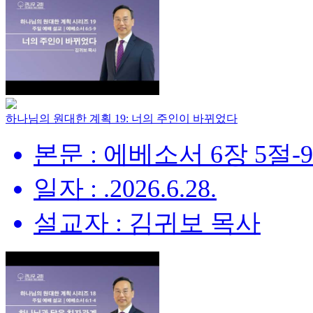
하나님의 원대한 계획 19: 너의 주인이 바뀌었다
본문 : 에베소서 6장 5절-
일자 : .2026.6.28.
설교자 : 김귀보 목사