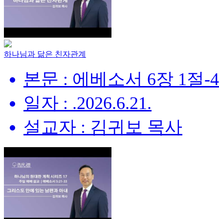
하나님과 닮은 친자관계
본문 : 에베소서 6장 1절-
일자 : .2026.6.21.
설교자 : 김귀보 목사